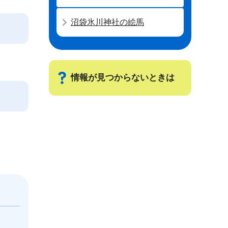
沼袋氷川神社の絵馬
情報が見つからないときは
サ
ブ
。
ナ
ビ
ゲ
ー
シ
ョ
ン