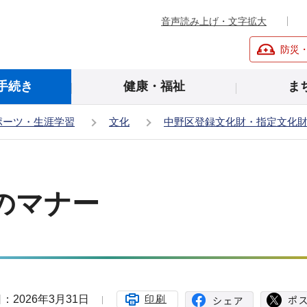
音声読み上げ・文字拡大
防災
手続き
健康・福祉
ま
ポーツ・生涯学習
文化
中野区登録文化財・指定文化
のマナー
：2026年3月31日
印刷