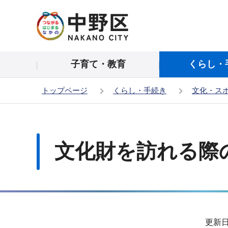
こ
の
ペ
ー
子育て・教育
くらし・
ジ
の
トップページ
くらし・手続き
文化・ス
先
頭
本
で
文
す
こ
文化財を訪れる際
こ
か
ら
サ
更新日