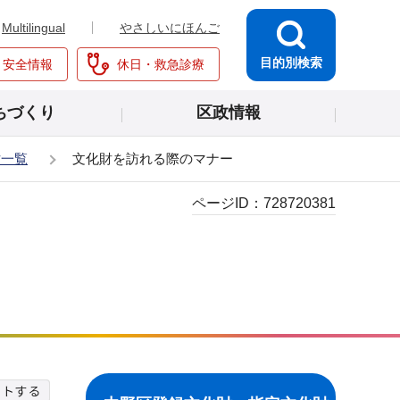
Multilingual
やさしいにほんご
目的別検索
・安全情報
休日・救急診療
ちづくり
区政情報
財一覧
文化財を訪れる際のマナー
ページID：
728720381