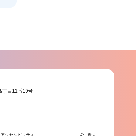
こ
こ
ま
で
四丁目11番19号
アクセシビリティ
©中野区