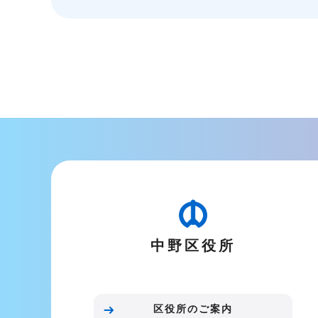
本
文
こ
こ
ま
で
中野区役所
区役所のご案内