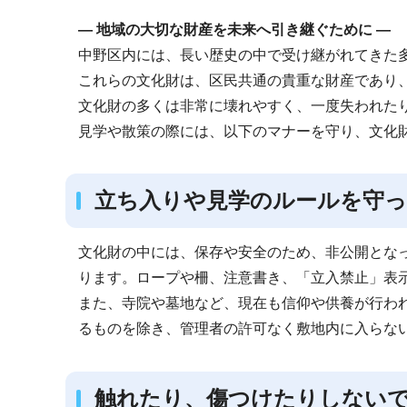
ブ
― 地域の大切な財産を未来へ引き継ぐために ―
ナ
中野区内には、長い歴史の中で受け継がれてきた
ビ
これらの文化財は、区民共通の貴重な財産であり
ゲ
文化財の多くは非常に壊れやすく、一度失われた
ー
見学や散策の際には、以下のマナーを守り、文化
シ
ョ
ン
立ち入りや見学のルールを守
こ
こ
文化財の中には、保存や安全のため、非公開とな
か
ります。ロープや柵、注意書き、「立入禁止」表
ら
また、寺院や墓地など、現在も信仰や供養が行わ
るものを除き、管理者の許可なく敷地内に入らな
触れたり、傷つけたりしない