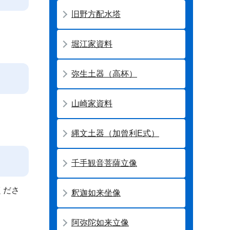
旧野方配水塔
堀江家資料
弥生土器（高杯）
山崎家資料
縄文土器（加曾利E式）
千手観音菩薩立像
くださ
釈迦如来坐像
阿弥陀如来立像