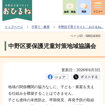
こ
の
メニュー
相談
急病・救急
ペ
ー
トップページ
子育て・教育
中野区子育てサイト「おひるね」
ジ
本
の
ページID：
586516303
文
先
中野区要保護児童対策地域協議会
こ
頭
こ
で
か
す
ら
更新日：2026年6月3日
地域の関係機関の協力なしに、子ども・家庭を支え
る仕組みを構築することはできません。
子ども虐待の未然防止、早期発見、再発予防の取組