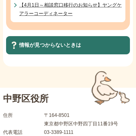
【4月1日～相談窓口移行のお知らせ】ヤングケ
アラーコーディネーター
情報が見つからないときは
サ
ブ
ナ
ビ
中野区役所
ゲ
ー
住所
〒164-8501
シ
東京都中野区中野四丁目11番19号
ョ
代表電話
03-3389-1111
ン