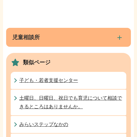
本
サ
文
ブ
こ
ナ
児童相談所
こ
ビ
ま
ゲ
で
類似ページ
ー
シ
ョ
子ども・若者支援センター
ン
こ
土曜日、日曜日、祝日でも育児について相談で
こ
きるところはありませんか。
か
ら
みらいステップなかの