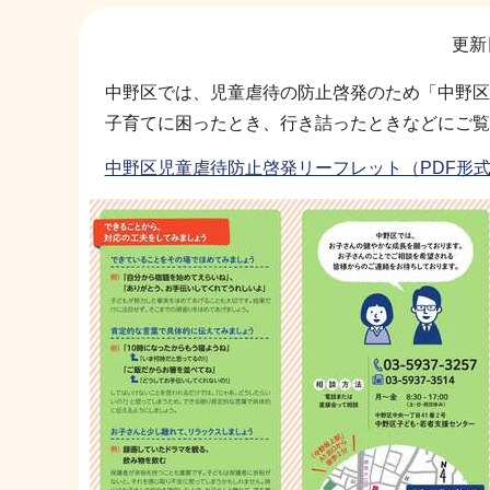
サ
更新
ブ
ナ
中野区では、児童虐待の防止啓発のため「中野区
ビ
子育てに困ったとき、行き詰ったときなどにご覧
ゲ
中野区児童虐待防止啓発リーフレット（PDF形式：2
ー
シ
ョ
ン
こ
こ
か
ら