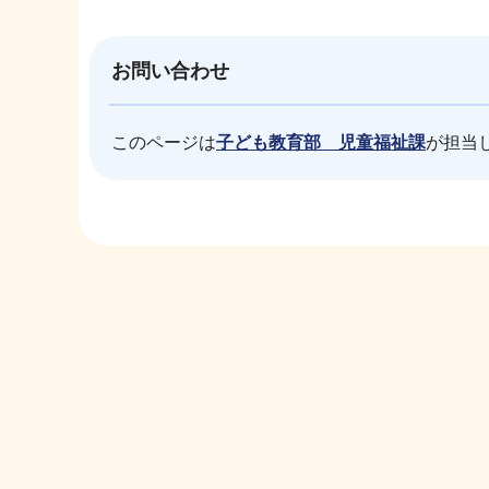
お問い合わせ
このページは
子ども教育部 児童福祉課
が担当
本
文
こ
こ
ま
で