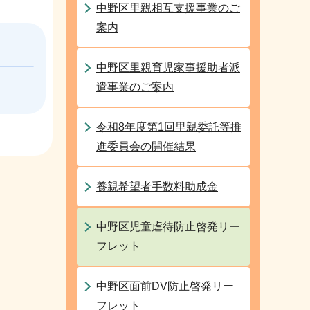
中野区里親相互支援事業のご
案内
中野区里親育児家事援助者派
遣事業のご案内
令和8年度第1回里親委託等推
進委員会の開催結果
養親希望者手数料助成金
中野区児童虐待防止啓発リー
フレット
中野区面前DV防止啓発リー
フレット