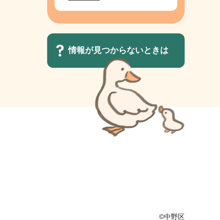
情報が見つからないときは
サ
ブ
ナ
ビ
ゲ
ー
シ
ョ
ン
こ
©中野区