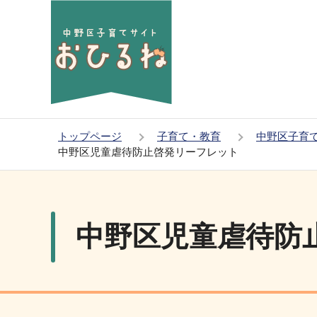
こ
の
ペ
ー
ジ
の
先
トップページ
子育て・教育
中野区子育
頭
中野区児童虐待防止啓発リーフレット
で
本
す
文
こ
中野区児童虐待防
こ
か
ら