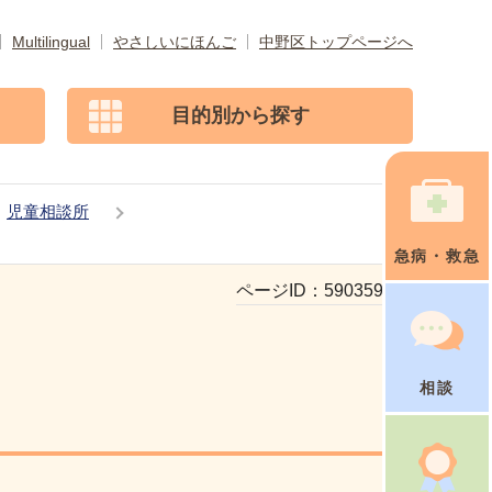
Multilingual
やさしいにほんご
中野区トップページへ
目的別から探す
児童相談所
急病・救急
ページID：
590359560
相談