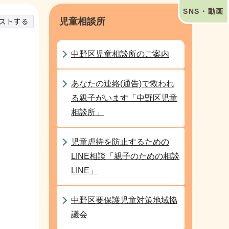
SNS・動画
児童相談所
中野区児童相談所のご案内
あなたの連絡(通告)で救われ
る親子がいます「中野区児童
相談所」
児童虐待を防止するための
LINE相談「親子のための相談
LINE」
中野区要保護児童対策地域協
議会