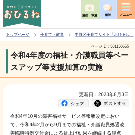
こ
の
メニュー
相談
急病・救急
ペ
ー
トップページ
子育て・教育
中野区子育てサイト「おひるね」
ジ
本
の
ページID：
581138655
文
令和4年度の福祉・介護職員等ベー
先
こ
頭
スアップ等支援加算の実施
こ
で
か
す
ら
更新日：2023年8月3日
令和4年10月の障害福祉サービス等報酬改定におい
て、令和4年2月から9月までの福祉・介護職員処遇改
善臨時特例交付金による賃上げ効果を継続する観点