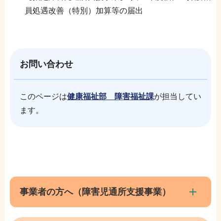
員処遇改善（特別）加算等の届出
お問い合わせ
このページは
健康福祉部 障害福祉課
が担当してい
ます。
本
サ
文
ブ
こ
ナ
事業者の方へ（障害児通所支援事業）
こ
ビ
ま
ゲ