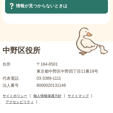
情報が見つからないときは
サ
ブ
ナ
ビ
中野区役所
ゲ
ー
住所
〒164-8501
シ
東京都中野区中野四丁目11番19号
ョ
代表電話
03-3389-1111
ン
法人番号
8000020131148
こ
こ
サイトポリシー
個人情報保護方針
サイトマップ
ま
アクセシビリティ
で