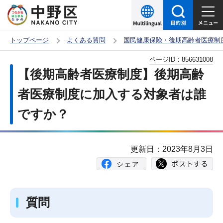
こ
の
ペ
トップページ
よくある質問
国民健康保険・後期高齢者医療制
ー
本
ページID：
856631008
ジ
文
【後期高齢者医療制度】後期高齢
の
こ
先
者医療制度に加入する対象者は誰
こ
頭
ですか？
か
で
ら
す
更新日：2023年8月3日
質問