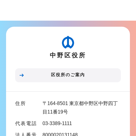
サ
ョ
ブ
ン
ナ
こ
ビ
こ
ゲ
か
ー
ら
中野区役所
シ
ョ
ン
区役所のご案内
こ
こ
ま
住所
〒164-8501 東京都中野区中野四丁
で
目11番19号
代表電話
03-3389-1111
法人番号
8000020131148