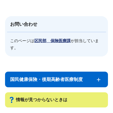
お問い合わせ
このページは
区民部 保険医療課
が担当していま
す。
サ
本
ブ
文
国民健康保険・後期高齢者医療制度
ナ
こ
ビ
こ
ゲ
ま
情報が見つからないときは
ー
で
シ