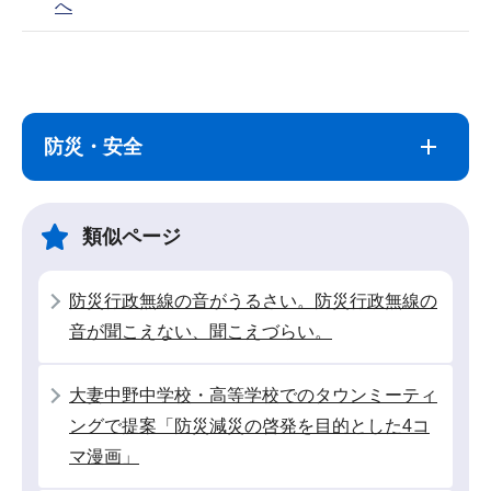
へ
サ
本
ブ
文
ナ
こ
防災・安全
ビ
こ
ゲ
ま
ー
で
類似ページ
シ
ョ
防災行政無線の音がうるさい。防災行政無線の
ン
音が聞こえない、聞こえづらい。
こ
こ
大妻中野中学校・高等学校でのタウンミーティ
か
ングで提案「防災減災の啓発を目的とした4コ
ら
マ漫画」