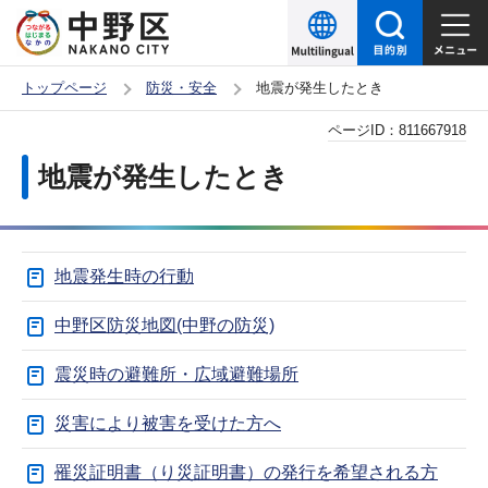
こ
の
ペ
トップページ
防災・安全
地震が発生したとき
ー
本
ページID：
811667918
ジ
文
の
地震が発生したとき
こ
先
こ
頭
か
で
地震発生時の行動
ら
す
中野区防災地図(中野の防災)
震災時の避難所・広域避難場所
災害により被害を受けた方へ
罹災証明書（り災証明書）の発行を希望される方