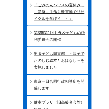
「ごみのんハウスの夏休みミ
ニ講座～手作り乾電池でリサ
イクルを学ぼう！～」
第3期第1回中野区子どもの権
利委員会の開催
出張子ども図書館！～親子で
たのしむ絵本とおはなし～を
実施しました
東京一日合同行政相談所を開
催します
健幸プラザ（旧高齢者会館）