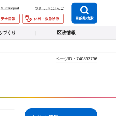
Multilingual
やさしいにほんご
目的別検索
・安全情報
休日・救急診療
ちづくり
区政情報
ページID：
740893796