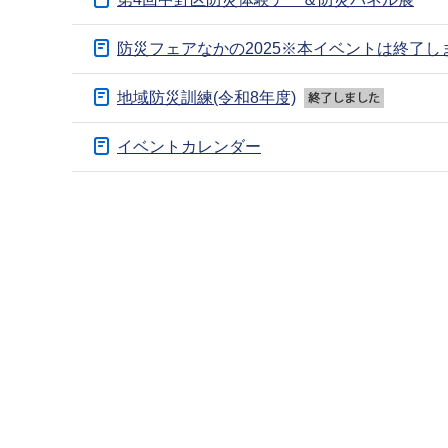
ブ
ナ
防災フェアなかの2025※本イベントは終了し
ビ
ゲ
地域防災訓練(令和8年度)
ー
イベントカレンダー
シ
ョ
本
ン
文
こ
こ
こ
こ
か
ま
ら
で