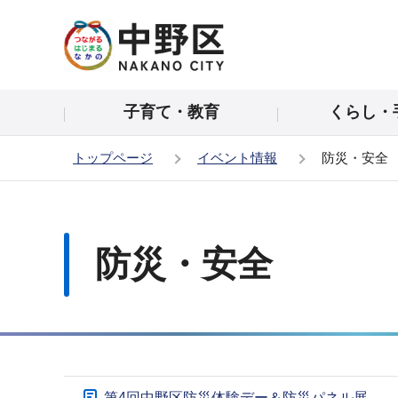
こ
の
ペ
ー
子育て・教育
くらし・
ジ
の
トップページ
イベント情報
防災・安全
先
頭
本
で
文
す
こ
防災・安全
こ
か
ら
サ
第4回中野区防災体験デー＆防災パネル展