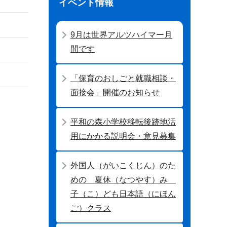
イベント情報
9月は世界アルツハイマー月
間です
「保育のおしごと就職相談・
面接会」開催のお知らせ
平和の森小学校移転後跡地活
用にかかる説明会・意見募集
外国人（がいこくじん）のた
めの 夏休（なつやす）み
子（こ）ども日本語（にほん
ご）クラス