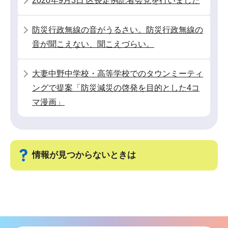
2020年9月3日 区長定例記者会見を行いました
ョ
ン
防災行政無線の音がうるさい。防災行政無線の
こ
音が聞こえない、聞こえづらい。
こ
か
大妻中野中学校・高等学校でのタウンミーティ
ら
ングで提案「防災減災の啓発を目的とした4コ
マ漫画」
情報が見つからないときは
サ
ブ
ナ