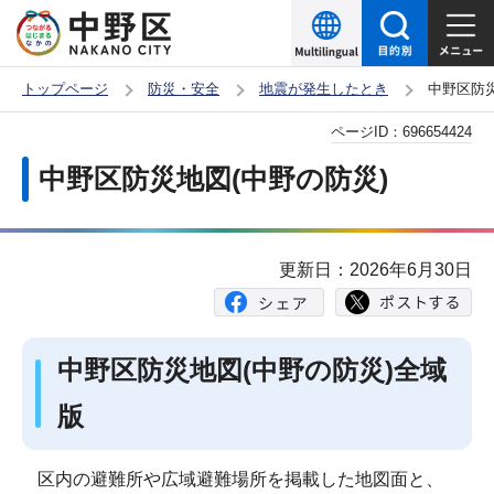
こ
の
ペ
トップページ
防災・安全
地震が発生したとき
中野区防災
ー
本
ページID：
696654424
ジ
文
の
中野区防災地図(中野の防災)
こ
先
こ
頭
か
で
更新日：2026年6月30日
ら
す
中野区防災地図(中野の防災)全域
版
区内の避難所や広域避難場所を掲載した地図面と、