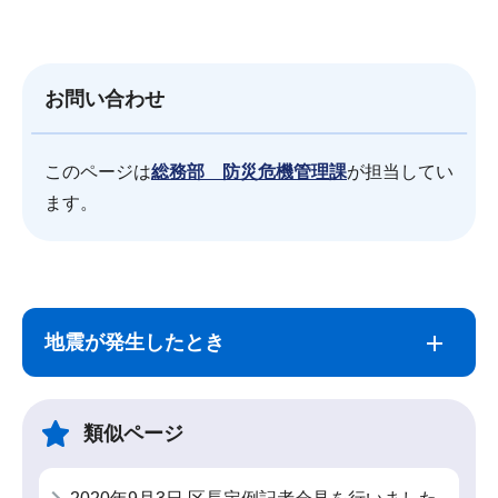
お問い合わせ
このページは
総務部 防災危機管理課
が担当してい
ます。
サ
本
ブ
文
地震が発生したとき
ナ
こ
ビ
こ
ゲ
ま
類似ページ
ー
で
シ