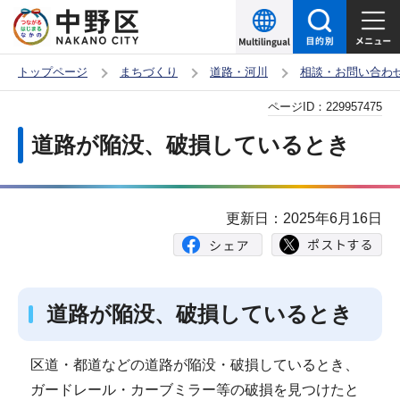
こ
の
ペ
トップページ
まちづくり
道路・河川
相談・お問い合わ
ー
本
ページID：
229957475
ジ
文
の
道路が陥没、破損しているとき
こ
先
こ
頭
か
で
更新日：2025年6月16日
ら
す
道路が陥没、破損しているとき
区道・都道などの道路が陥没・破損しているとき、
ガードレール・カーブミラー等の破損を見つけたと