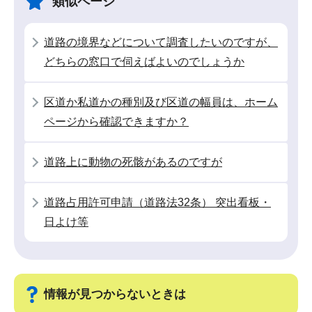
類似ページ
ー
で
シ
道路の境界などについて調査したいのですが、
ョ
どちらの窓口で伺えばよいのでしょうか
ン
こ
区道か私道かの種別及び区道の幅員は、ホーム
こ
ページから確認できますか？
か
ら
道路上に動物の死骸があるのですが
道路占用許可申請（道路法32条） 突出看板・
日よけ等
情報が見つからないときは