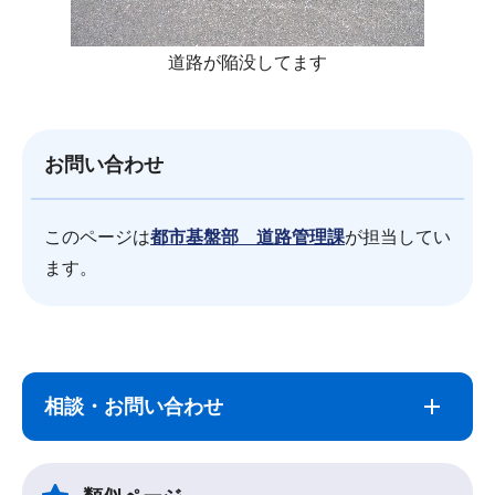
道路が陥没してます
お問い合わせ
このページは
都市基盤部 道路管理課
が担当してい
ます。
サ
本
ブ
文
相談・お問い合わせ
ナ
こ
ビ
こ
ゲ
ま