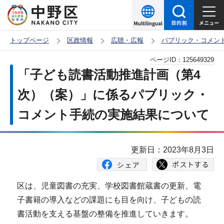
こ
の
ペ
トップページ
区政情報
広聴・広報
パブリック・コメン
ー
本
ページID：
125649329
ジ
文
「子ども読書活動推進計画（第4
の
こ
先
次）（案）」に係るパブリック・
こ
頭
コメント手続の実施結果について
か
で
ら
す
更新日：2023年8月3日
区は、児童図書の充実、学校図書館蔵書の更新、電
子書籍の導入などの課題にも目を向け、子どもの読
書活動を支える基盤の整備を推進していきます。