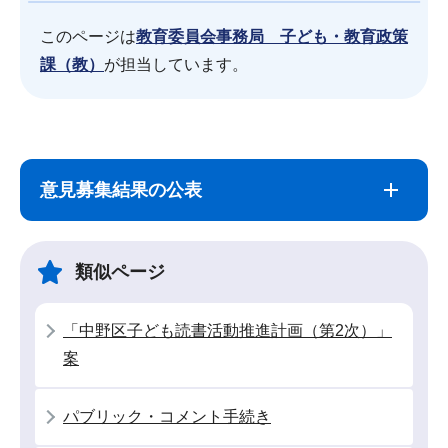
このページは
教育委員会事務局 子ども・教育政策
課（教）
が担当しています。
サ
本
ブ
文
意見募集結果の公表
ナ
こ
ビ
こ
ゲ
ま
類似ページ
ー
で
シ
「中野区子ども読書活動推進計画（第2次）」
ョ
案
ン
こ
パブリック・コメント手続き
こ