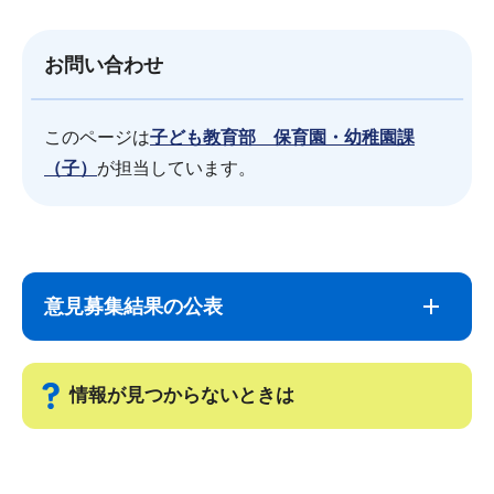
お問い合わせ
このページは
子ども教育部 保育園・幼稚園課
（子）
が担当しています。
サ
本
ブ
文
意見募集結果の公表
ナ
こ
ビ
こ
ゲ
ま
情報が見つからないときは
ー
で
シ
サ
ョ