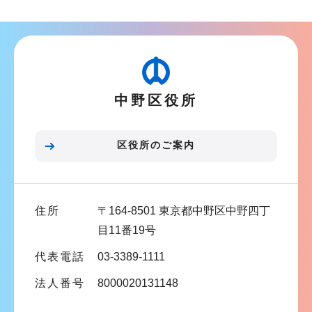
ブ
ン
ナ
こ
ビ
こ
ゲ
か
ー
ら
中野区役所
シ
ョ
ン
区役所のご案内
こ
こ
ま
住所
〒164-8501 東京都中野区中野四丁
で
目11番19号
代表電話
03-3389-1111
法人番号
8000020131148