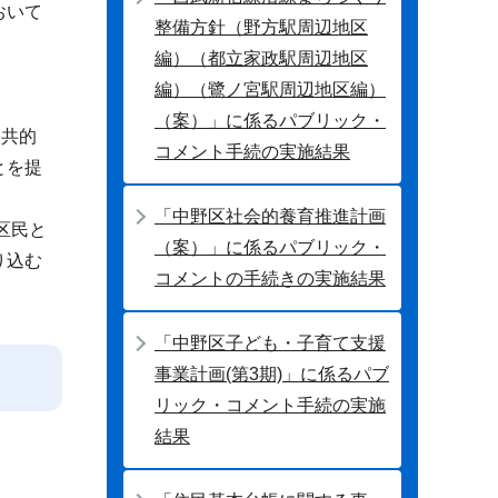
おいて
整備方針（野方駅周辺地区
編）（都立家政駅周辺地区
編）（鷺ノ宮駅周辺地区編）
（案）」に係るパブリック・
公共的
コメント手続の実施結果
とを提
「中野区社会的養育推進計画
区民と
（案）」に係るパブリック・
り込む
コメントの手続きの実施結果
「中野区子ども・子育て支援
事業計画(第3期)」に係るパブ
リック・コメント手続の実施
結果