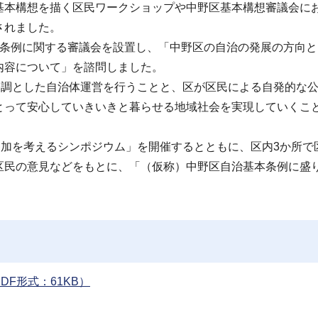
基本構想を描く区民ワークショップや中野区基本構想審議会に
されました。
本条例に関する審議会を設置し、「中野区の自治の発展の方向と
内容について」を諮問しました。
基調とした自治体運営を行うことと、区が区民による自発的な
とって安心していきいきと暮らせる地域社会を実現していくこ
参加を考えるシンポジウム」を開催するとともに、区内3か所で
区民の意見などをもとに、「（仮称）中野区自治基本条例に盛
F形式：61KB）