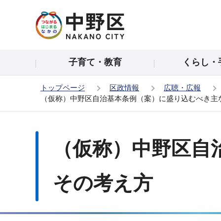
こ
の
ペ
ー
子育て・教育
くらし・
ジ
の
トップページ
区政情報
広聴・広報
先
（仮称）中野区自治基本条例（案）に盛り込むべき主
頭
で
本
す
文
（仮称）中野区自
こ
こ
か
その考え方
ら