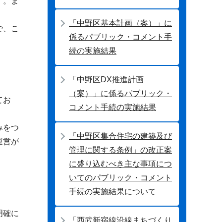
す。ま
「中野区基本計画（案）」に
で、こ
係るパブリック・コメント手
続の実施結果
「中野区DX推進計画
（案）」に係るパブリック・
てお
コメント手続の実施結果
みをつ
「中野区集合住宅の建築及び
運営が
管理に関する条例」の改正案
に盛り込むべき主な事項につ
いてのパブリック・コメント
手続の実施結果について
明確に
「西武新宿線沿線まちづくり