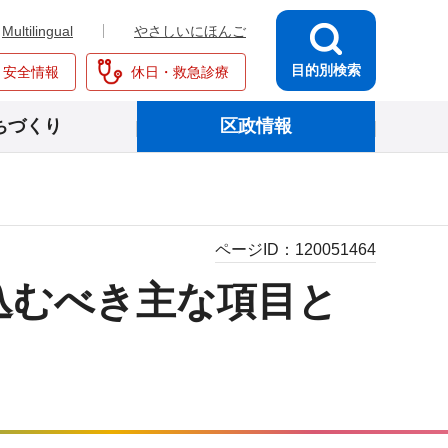
Multilingual
やさしいにほんご
目的別検索
・安全情報
休日・救急診療
ちづくり
区政情報
ページID：
120051464
込むべき主な項目と