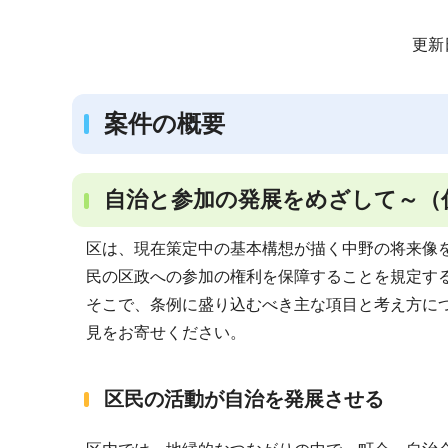
サ
更新
ブ
ナ
案件の概要
ビ
ゲ
ー
自治と参加の発展をめざして～（
シ
ョ
区は、現在策定中の基本構想が描く中野の将来像
ン
民の区政への参加の権利を保障することを規定す
こ
そこで、条例に盛り込むべき主な項目と考え方に
こ
見をお寄せください。
か
ら
区民の活動が自治を発展させる