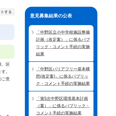
意見募集結果の公表
「中野区立小中学校施設整備
計画（改定案）」に係るパブ
リック・コメント手続の実施
結果
項、区
「中野区バリアフリー基本構
ます。
想(改定案)」に係るパブリッ
のご意
ク・コメント手続の実施結果
「第5次中野区環境基本計画
（案）」に係るパブリック・
コメント手続の実施結果