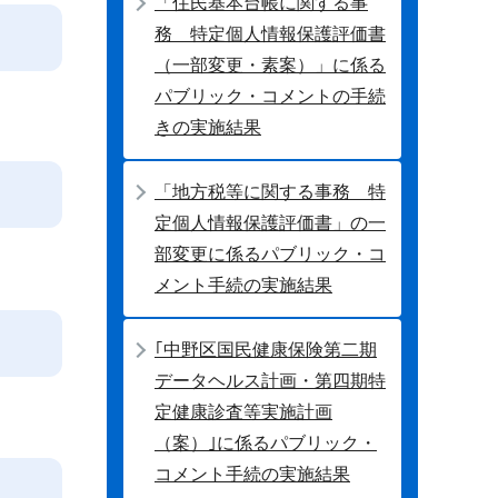
「住民基本台帳に関する事
務 特定個人情報保護評価書
（一部変更・素案）」に係る
パブリック・コメントの手続
きの実施結果
「地方税等に関する事務 特
定個人情報保護評価書」の一
部変更に係るパブリック・コ
メント手続の実施結果
｢中野区国民健康保険第二期
データヘルス計画・第四期特
定健康診査等実施計画
（案）｣に係るパブリック・
コメント手続の実施結果