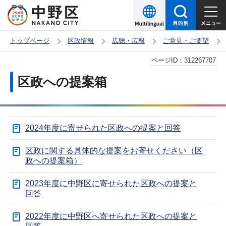
こ
の
ペ
トップページ
区政情報
広聴・広報
ご意見・ご要望
ー
本
ページID：
312267707
ジ
文
の
区政への提案箱
こ
先
こ
頭
か
で
2024年度に寄せられた区政への提案と回答
ら
す
区政に関する具体的な提案をお寄せください（区
政への提案箱）
2023年度に中野区に寄せられた区政への提案と
回答
2022年度に中野区へ寄せられた区政への提案と