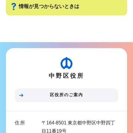
ー
で
情報が見つからないときは
シ
ョ
サ
ン
ブ
こ
ナ
こ
ビ
か
ゲ
ら
ー
中野区役所
シ
ョ
ン
区役所のご案内
こ
こ
ま
住所
〒164-8501 東京都中野区中野四丁
で
目11番19号