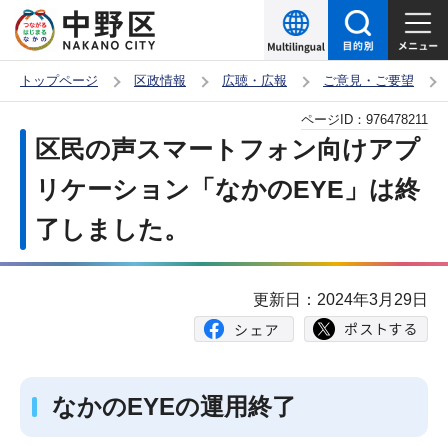
こ
の
ペ
トップページ
区政情報
広聴・広報
ご意見・ご要望
ー
本
ページID：
976478211
ジ
文
区民の声スマートフォン向けアプ
の
こ
先
リケーション「なかのEYE」は終
こ
頭
了しました。
か
で
ら
す
更新日：2024年3月29日
なかのEYEの運用終了