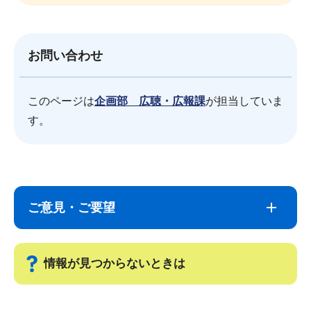
お問い合わせ
このページは
企画部 広聴・広報課
が担当していま
す。
サ
本
ブ
文
ご意見・ご要望
ナ
こ
ビ
こ
ゲ
ま
情報が見つからないときは
ー
で
シ
サ