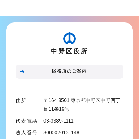
ョ
ブ
ン
ナ
こ
ビ
こ
ゲ
か
ー
ら
中野区役所
シ
ョ
ン
区役所のご案内
こ
こ
ま
住所
〒164-8501 東京都中野区中野四丁
で
目11番19号
代表電話
03-3389-1111
法人番号
8000020131148