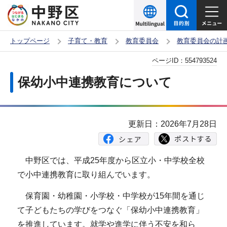
こ
の
ペ
トップページ
子育て・教育
教育委員会
教育委員会の計
ー
本
ページID：
554793524
ジ
文
の
保幼小中連携教育について
こ
先
こ
頭
か
で
更新日：2026年7月28日
ら
す
中野区では、平成25年度から区立小・中学校全校
で小中連携教育に取り組んでいます。
保育園・幼稚園・小学校・中学校が15年間を通じ
て子どもたちの学びをつなぐ「保幼小中連携教育」
を推進しています。就学や進学に伴う不安を和ら