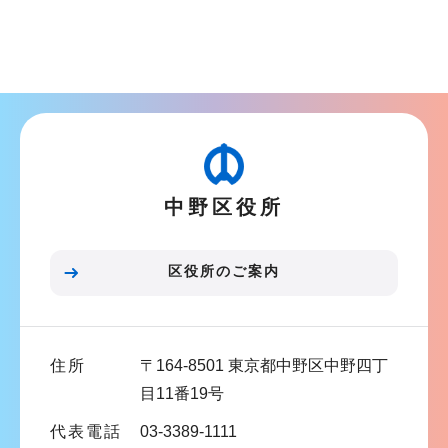
シ
サ
ョ
ブ
ン
ナ
こ
ビ
こ
ゲ
か
ー
ら
シ
中野区役所
ョ
ン
こ
区役所のご案内
こ
ま
で
住所
〒164-8501 東京都中野区中野四丁
目11番19号
代表電話
03-3389-1111