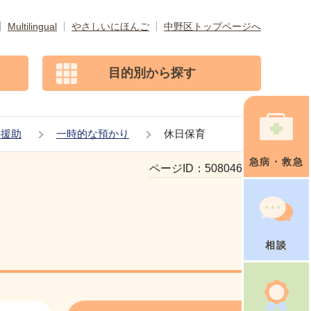
Multilingual
やさしいにほんご
中野区トップページへ
目的別から探す
事援助
一時的な預かり
休日保育
急病・救急
ページID：
508046288
相談