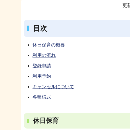
更新
ブ
ナ
ビ
目次
ゲ
ー
休日保育の概要
シ
利用の流れ
ョ
ン
登録申請
こ
利用予約
こ
キャンセルについて
か
各種様式
ら
休日保育