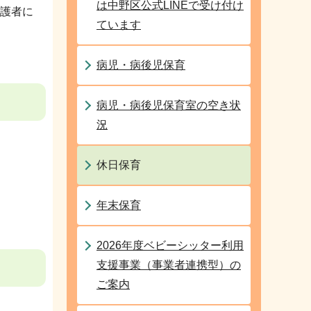
は中野区公式LINEで受け付け
護者に
ています
病児・病後児保育
病児・病後児保育室の空き状
況
休日保育
年末保育
2026年度ベビーシッター利用
支援事業（事業者連携型）の
ご案内