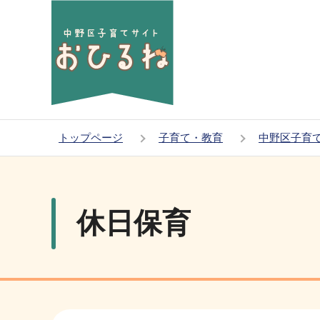
こ
の
ペ
ー
ジ
の
先
トップページ
子育て・教育
中野区子育
頭
本
で
文
す
こ
休日保育
こ
か
ら
サ