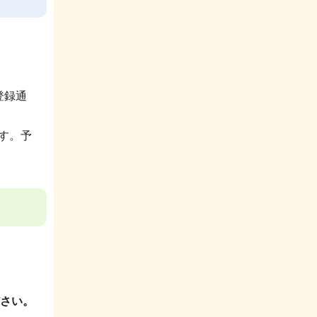
登録通
す。予
さい。