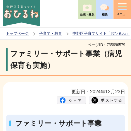
こ
の
メニュー
相談
急病・救急
ペ
ー
トップページ
子育て・教育
中野区子育てサイト「おひるね」
ジ
本
の
ページID：
735696579
文
ファミリー・サポート事業（病児
先
こ
頭
保育も実施）
こ
で
か
す
ら
更新日：2024年12月23日
ファミリー・サポート事業