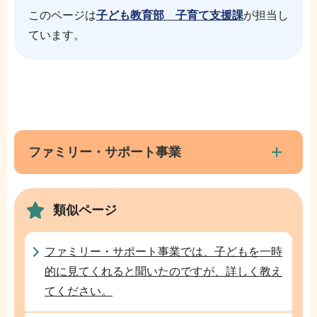
このページは
子ども教育部 子育て支援課
が担当し
ています。
本
サ
文
ブ
こ
ナ
ファミリー・サポート事業
こ
ビ
ま
ゲ
で
類似ページ
ー
シ
ョ
ファミリー・サポート事業では、子どもを一時
ン
的に見てくれると聞いたのですが、詳しく教え
こ
てください。
こ