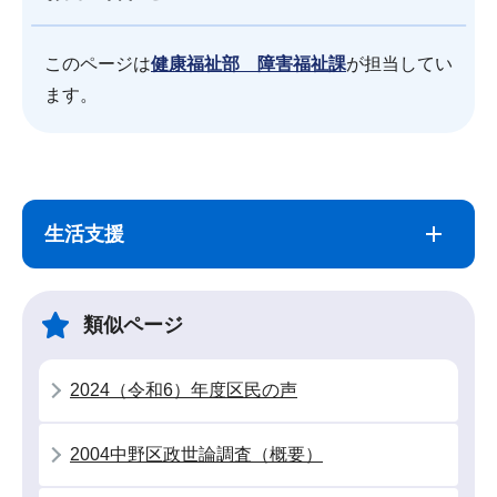
このページは
健康福祉部 障害福祉課
が担当してい
ます。
サ
本
ブ
文
生活支援
ナ
こ
ビ
こ
ゲ
ま
類似ページ
ー
で
シ
2024（令和6）年度区民の声
ョ
ン
2004中野区政世論調査（概要）
こ