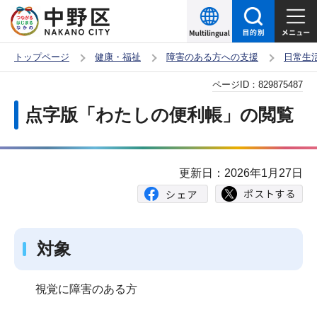
こ
の
ペ
トップページ
健康・福祉
障害のある方への支援
日常生
ー
本
ページID：
829875487
ジ
文
の
点字版「わたしの便利帳」の閲覧
こ
先
こ
頭
か
で
更新日：2026年1月27日
ら
す
対象
視覚に障害のある方