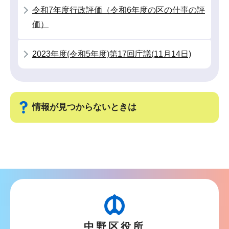
こ
令和7年度行政評価（令和6年度の区の仕事の評
か
価）
ら
2023年度(令和5年度)第17回庁議(11月14日)
情報が見つからないときは
サ
ブ
ナ
ビ
ゲ
ー
中野区役所
シ