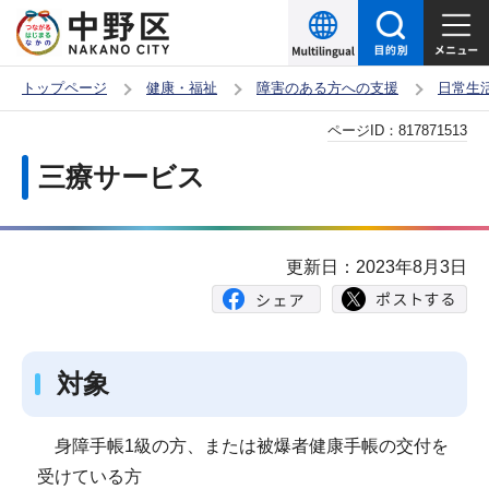
こ
の
ペ
トップページ
健康・福祉
障害のある方への支援
日常生
ー
本
ページID：
817871513
ジ
文
の
三療サービス
こ
先
こ
頭
か
で
更新日：2023年8月3日
ら
す
対象
身障手帳1級の方、または被爆者健康手帳の交付を
受けている方