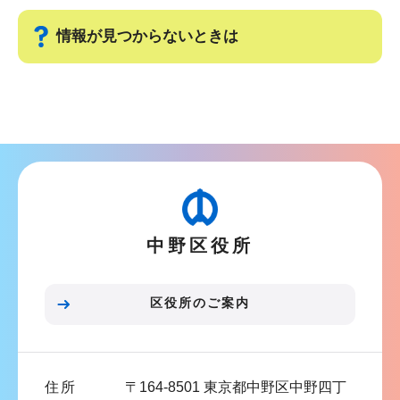
ビ
こ
ゲ
ま
情報が見つからないときは
ー
で
シ
サ
ョ
ブ
ン
ナ
こ
ビ
こ
ゲ
か
ー
ら
中野区役所
シ
ョ
ン
区役所のご案内
こ
こ
ま
住所
〒164-8501 東京都中野区中野四丁
で