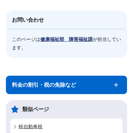
お問い合わせ
このページは
健康福祉部 障害福祉課
が担当してい
ます。
サ
本
ブ
文
料金の割引・税の免除など
ナ
こ
ビ
こ
ゲ
ま
類似ページ
ー
で
シ
軽自動車税
ョ