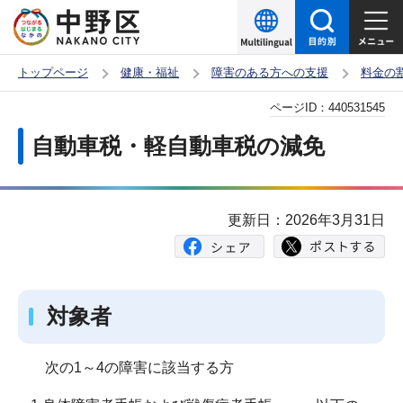
こ
の
ペ
トップページ
健康・福祉
障害のある方への支援
料金の
ー
本
ページID：
440531545
ジ
文
の
自動車税・軽自動車税の減免
こ
先
こ
頭
か
で
更新日：2026年3月31日
ら
す
対象者
次の1～4の障害に該当する方