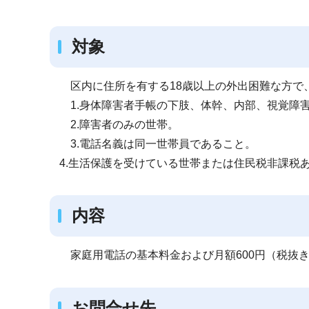
ブ
ナ
対象
ビ
ゲ
ー
区内に住所を有する18歳以上の外出困難な方で
シ
1.身体障害者手帳の下肢、体幹、内部、視覚障害
ョ
2.障害者のみの世帯。
ン
3.電話名義は同一世帯員であること。
こ
4.生活保護を受けている世帯または住民税非課税
こ
か
内容
ら
家庭用電話の基本料金および月額600円（税抜
お問合せ先