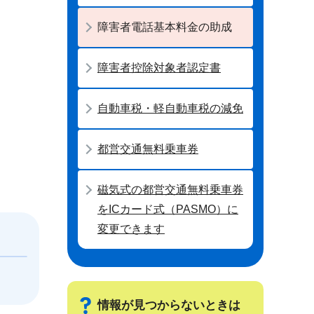
障害者電話基本料金の助成
障害者控除対象者認定書
自動車税・軽自動車税の減免
都営交通無料乗車券
磁気式の都営交通無料乗車券
をICカード式（PASMO）に
変更できます
情報が見つからないときは