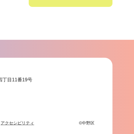
サ
ブ
ナ
ビ
ゲ
ー
シ
ョ
四丁目11番19号
ン
こ
こ
ま
で
アクセシビリティ
©中野区