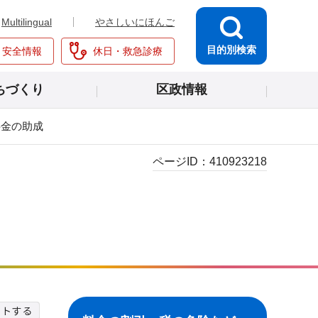
Multilingual
やさしいにほんご
目的別検索
・安全情報
休日・救急診療
ちづくり
区政情報
料金の助成
ページID：
410923218