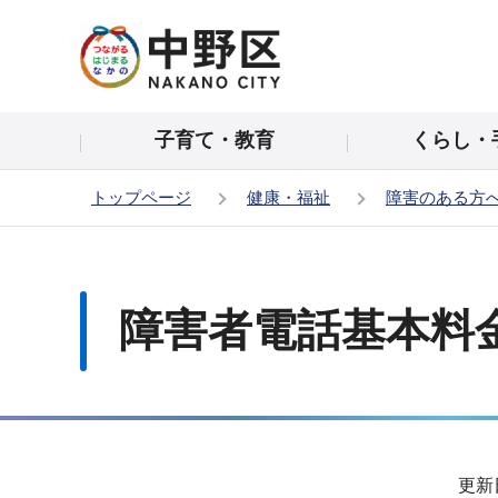
こ
の
ペ
ー
子育て・教育
くらし・
ジ
の
トップページ
健康・福祉
障害のある方
先
頭
本
で
文
す
こ
障害者電話基本料
こ
か
ら
サ
更新