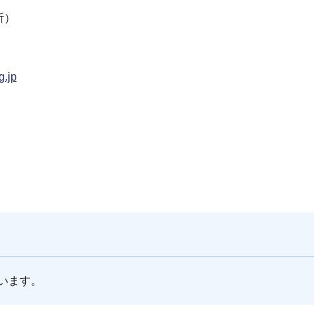
業所）
g.jp
います。