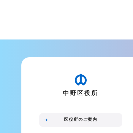
本
文
こ
こ
ま
で
中野区役所
区役所のご案内