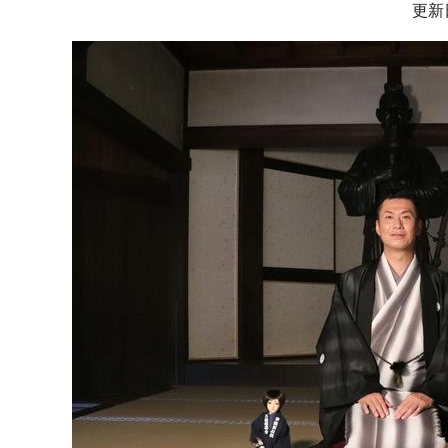
サ
更新
ブ
ナ
ビ
ゲ
ー
シ
ョ
ン
こ
こ
か
ら