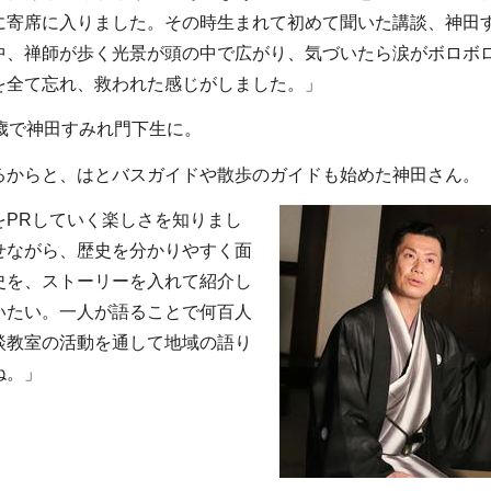
に寄席に入りました。その時生まれて初めて聞いた講談、神田
中、禅師が歩く光景が頭の中で広がり、気づいたら涙がボロボ
を全て忘れ、救われた感じがしました。」
歳で神田すみれ門下生に。
るからと、はとバスガイドや散歩のガイドも始めた神田さん。
PRしていく楽しさを知りまし
せながら、歴史を分かりやすく面
史を、ストーリーを入れて紹介し
いたい。一人が語ることで何百人
談教室の活動を通して地域の語り
ね。」