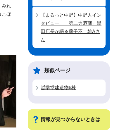
すみれ
ロこぼ
【まるっと中野】中野人イン
タビュー 「第二力酒蔵」黒
田店長が語る藤子不二雄Aさ
ん
類似ページ
哲学堂建造物6棟
情報が見つからないときは