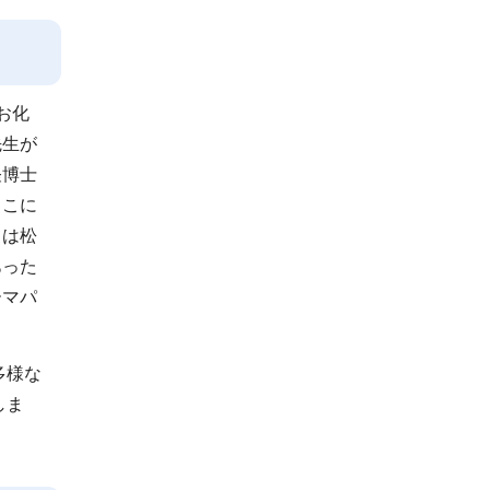
サ
ブ
ナ
お化
ビ
先生が
ゲ
怪博士
ー
ここに
シ
ては松
ョ
あった
ン
ーマパ
こ
こ
ま
多様な
で
しま