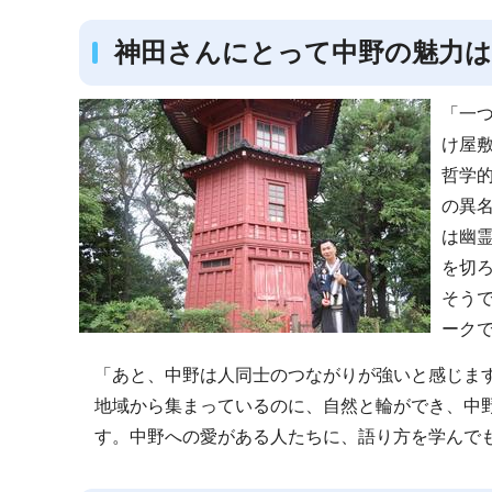
神田さんにとって中野の魅力は
「一
け屋
哲学
の異
は幽
を切
そう
ーク
「あと、中野は人同士のつながりが強いと感じま
地域から集まっているのに、自然と輪ができ、中
す。中野への愛がある人たちに、語り方を学んで