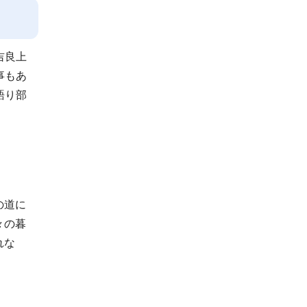
吉良上
事もあ
語り部
の道に
々の暮
れな