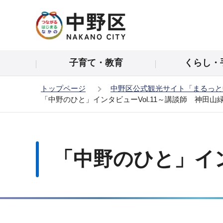
こ
の
ペ
ー
子育て・教育
くらし・
ジ
の
トップページ
中野区公式観光サイト「まるっと
先
「中野のひと」インタビューVol.11～講談師 神田山
頭
で
本
す
文
こ
「中野のひと」イン
こ
か
ら