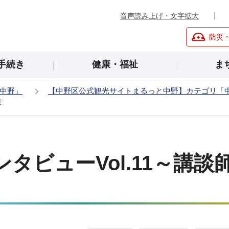
音声読み上げ・文字拡大
防災
手続き
健康・福祉
ま
中野」
【中野区公式観光サイトまるっと中野】カテゴリ「
緑
タビューVol.11～講談