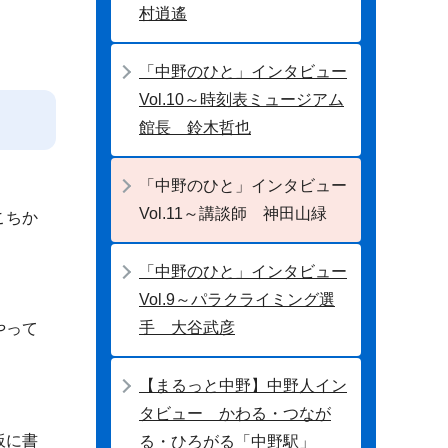
村逍遙
「中野のひと」インタビュー
Vol.10～時刻表ミュージアム
館長 鈴木哲也
「中野のひと」インタビュー
Vol.11～講談師 神田山緑
こちか
「中野のひと」インタビュー
Vol.9～パラクライミング選
手 大谷武彦
やって
【まるっと中野】中野人イン
タビュー かわる・つなが
板に書
る・ひろがる「中野駅」