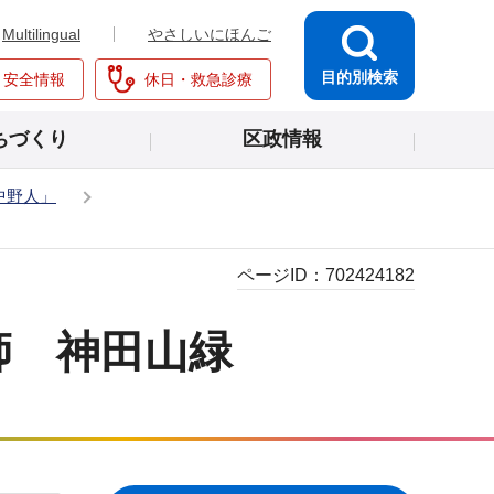
Multilingual
やさしいにほんご
目的別検索
・安全情報
休日・救急診療
ちづくり
区政情報
中野人」
ページID：
702424182
師 神田山緑