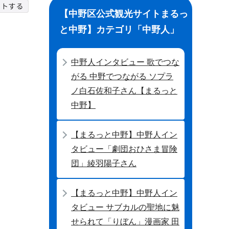
【中野区公式観光サイトまるっ
と中野】カテゴリ「中野人」
中野人インタビュー 歌でつな
がる 中野でつながる ソプラ
ノ白石佐和子さん【まるっと
中野】
【まるっと中野】中野人イン
タビュー「劇団おひさま冒険
団」綾羽陽子さん
【まるっと中野】中野人イン
タビュー サブカルの聖地に魅
せられて「りぼん」漫画家 田