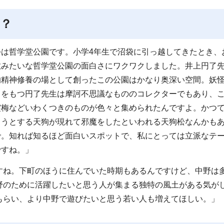
？
つは哲学堂公園です。小学4年生で沼袋に引っ越してきたとき、
敷みたいな哲学堂公園の面白さにワクワクしました。井上円了
的精神修養の場として創ったこの公園はかなり奥深い空間。妖
名をもつ円了先生は摩訶不思議なもののコレクターでもあり、
霊梅などいわくつきのものが色々と集められたんですよ。かつ
ろうとする天狗が現れて邪魔をしたといわれる天狗松なんかも
で。知れば知るほど面白いスポットで、私にとっては立派なテ
ですね。」
すね。下町のほうに住んでいた時期もあるんですけど、中野は
野のために活躍したいと思う人が集まる独特の風土がある気が
もらい、より中野で遊びたいと思う若い人も増えてほしい。」