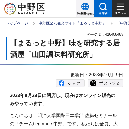
こ
の
ペ
トップページ
中野区公式観光サイト「まるっと中野」
【中野
ー
本
ページID：
416408489
ジ
文
【まるっと中野】味を研究する居
の
こ
先
酒屋「山田調味料研究所」
こ
頭
か
で
ら
更新日：2023年10月19日
す
2023年9月29日に閉店し、現在はオンライン販売の
みやっています。
こんにちは！明治大学国際日本学部 佐藤ゼミナール
の「チームbeginners中野」です。私たちは全員、大