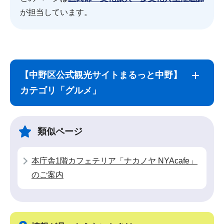
が担当しています。
サ
本
ブ
文
【中野区公式観光サイトまるっと中野】
ナ
こ
カテゴリ「グルメ」
ビ
こ
ゲ
ま
ー
で
類似ページ
シ
ョ
本庁舎1階カフェテリア「ナカノヤ NYAcafe」
ン
のご案内
こ
こ
か