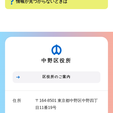
ら
情報が見つからないときは
サ
ブ
ナ
ビ
ゲ
ー
中野区役所
シ
ョ
ン
区役所のご案内
こ
こ
ま
住所
〒164-8501 東京都中野区中野四丁
で
目11番19号