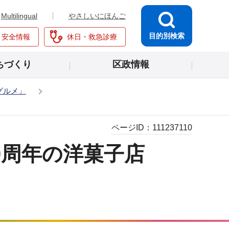
Multilingual
やさしいにほんご
目的別検索
・安全情報
休日・救急診療
ちづくり
区政情報
グルメ」
ページID：
111237110
0周年の洋菓子店