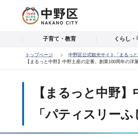
こ
の
ペ
ー
子育て・教育
くらし・
ジ
の
トップページ
中野区公式観光サイト「まるっと
先
【まるっと中野】中野土産の定番。創業100周年の洋
頭
で
本
す
文
【まるっと中野】
こ
こ
か
「パティスリーふ
ら