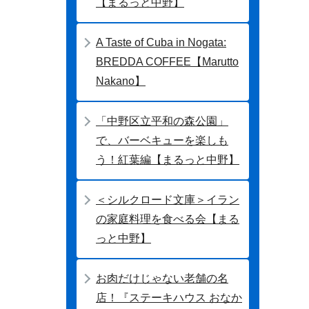
【まるっと中野】
A Taste of Cuba in Nogata:
BREDDA COFFEE【Marutto
Nakano】
「中野区立平和の森公園」
で、バーベキューを楽しも
う！紅葉編【まるっと中野】
＜シルクロード文庫＞イラン
の家庭料理を食べる会【まる
っと中野】
お肉だけじゃない老舗の名
店！『ステーキハウス おなか