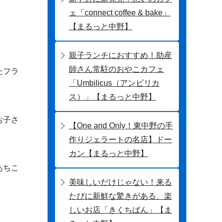
ェ「connect coffee & bake」
【まるっと中野】
親子ランチにおすすめ！助産
師さん常駐のおやこカフェ
たフラ
「Umbilicus（アンビリカ
ス）」【まるっと中野】
お子さ
【One and Only！東中野の手
作りジェラートの名店】ドー
カン【まるっと中野】
あちこ
美味しいだけじゃない！来る
たびに新鮮な驚きがある、楽
しいお店「きくちぱん」【ま