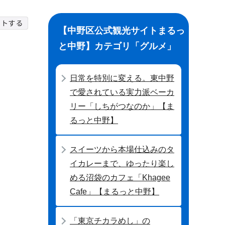
【中野区公式観光サイトまるっ
と中野】カテゴリ「グルメ」
日常を特別に変える。東中野
で愛されている実力派ベーカ
リー「しちがつなのか」【ま
るっと中野】
スイーツから本場仕込みのタ
イカレーまで、ゆったり楽し
める沼袋のカフェ「Khagee
Cafe」【まるっと中野】
「東京チカラめし」の