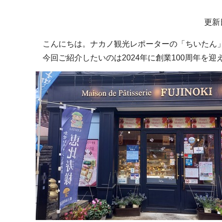
サ
更新
ブ
こんにちは。ナカノ観光レポーターの「ちいたん
ナ
今回ご紹介したいのは2024年に創業100周年を
ビ
ゲ
ー
シ
ョ
ン
こ
こ
か
ら