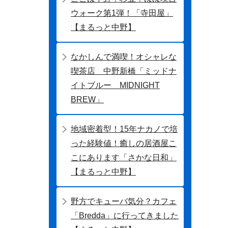
ウォーク第1弾！「寺田屋」
【まるっと中野】
なかしんで満喫！オシャレな
喫茶店 中野新橋「ミッドナ
イトブルー MIDNIGHT
BREW」
地域密着型！15年ナカノで培
った経験値！癒しの居酒屋こ
こにあります「さかな日和」
【まるっと中野】
野方でキューバ気分？カフェ
「Bredda」に行ってきました