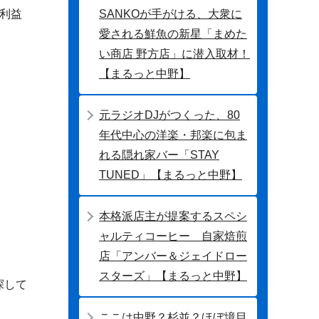
SANKOが手がける、大衆に
利益
愛される鮮魚の新星「まめた
い商店 野方店」に潜入取材！
【まるっと中野】
元ラジオDJがつくった、80
年代中心の洋楽・邦楽に包ま
れる隠れ家バー「STAY
TUNED」【まるっと中野】
本格派店主が提案するスペシ
ャルティコーヒー 自家焙煎
店「アンバー＆ジェイドロー
スターズ」【まるっと中野】
探して
ここは中野？杉並？ほぼ境目