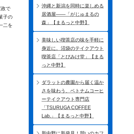
沖縄と新潟を同時に楽しめる
家政で
居酒屋――「がじゅまるの
菓子の
森」【まるっと中野】
一二を
美味しい喫茶店の味を手軽に
身近に。沼袋のテイクアウト
喫茶店「とびみけ堂」【まる
っと中野】
ダラットの農園から届く温か
さを味わう、ベトナムコーヒ
ーテイクアウト専門店
「TSURUGA COFFEE
Lab.」【まるっと中野】
新中野に新発見！憩いのカフ