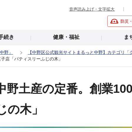
音声読み上げ・文字拡大
防災
手続き
健康・福祉
ま
中野」
【中野区公式観光サイトまるっと中野】カテゴリ「
菓子店「パティスリーふじの木」
中野土産の定番。創業10
じの木」