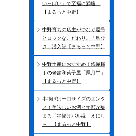
いっぱい』で至福に満腹！
【まるっと中野】
中野育ちの店主がつなぐ屋号
とロックなこだわり。「鳥ひ
さ」潜入記【まるっと中野】
中野土産におすすめ！鍋屋横
丁の老舗和菓子屋「鳳月堂」
【まるっと中野】
串揚げは一口サイズのエンタ
メ！美味しいお酒と笑顔が集
まる「串揚げバル縁－えにし
－」【まるっと中野】