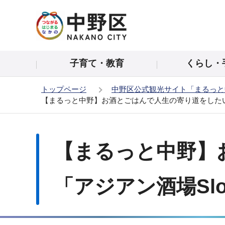
こ
の
ペ
ー
子育て・教育
くらし・
ジ
の
トップページ
中野区公式観光サイト「まるっと
先
【まるっと中野】お酒とごはんで人生の寄り道をしたい日
頭
で
本
す
文
【まるっと中野】
こ
こ
か
「アジアン酒場Sl
ら