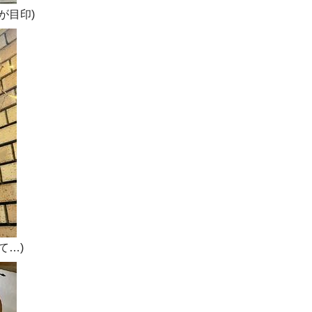
が目印)
て…)