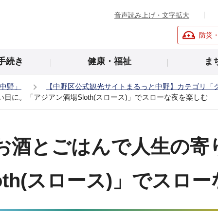
音声読み上げ・文字拡大
防災
手続き
健康・福祉
ま
中野」
【中野区公式観光サイトまるっと中野】カテゴリ「
に。「アジアン酒場Sloth(スロース)」でスローな夜を楽しむ
お酒とごはんで人生の寄
oth(スロース)」でスロ