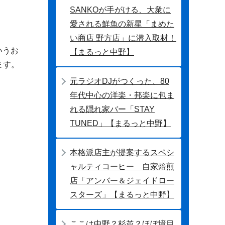
SANKOが手がける、大衆に
愛される鮮魚の新星「まめた
い商店 野方店」に潜入取材！
いうお
【まるっと中野】
ます。
元ラジオDJがつくった、80
年代中心の洋楽・邦楽に包ま
れる隠れ家バー「STAY
TUNED」【まるっと中野】
本格派店主が提案するスペシ
ャルティコーヒー 自家焙煎
店「アンバー＆ジェイドロー
スターズ」【まるっと中野】
ここは中野？杉並？ほぼ境目