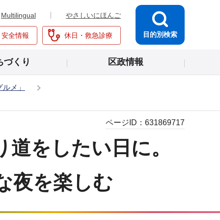
Multilingual
やさしいにほんご
目的別検索
・安全情報
休日・救急診療
ちづくり
区政情報
グルメ」
ページID：
631869717
り道をしたい日に。
ーな夜を楽しむ