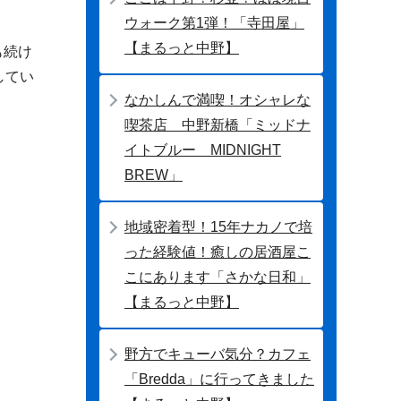
ウォーク第1弾！「寺田屋」
【まるっと中野】
も続け
してい
なかしんで満喫！オシャレな
喫茶店 中野新橋「ミッドナ
イトブルー MIDNIGHT
BREW」
地域密着型！15年ナカノで培
った経験値！癒しの居酒屋こ
こにあります「さかな日和」
【まるっと中野】
野方でキューバ気分？カフェ
「Bredda」に行ってきました