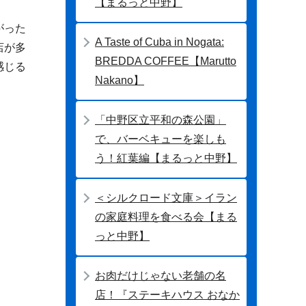
【まるっと中野】
がった
A Taste of Cuba in Nogata:
店が多
BREDDA COFFEE【Marutto
感じる
Nakano】
「中野区立平和の森公園」
で、バーベキューを楽しも
う！紅葉編【まるっと中野】
＜シルクロード文庫＞イラン
の家庭料理を食べる会【まる
っと中野】
お肉だけじゃない老舗の名
店！『ステーキハウス おなか