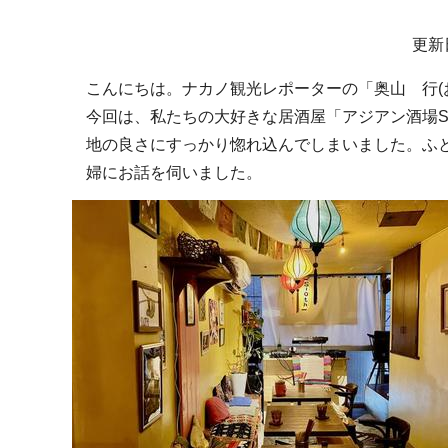
サ
更新
ブ
こんにちは。ナカノ観光レポーターの「奥山 行(
ナ
今回は、私たちの大好きな居酒屋「アジアン酒場Sl
ビ
地の良さにすっかり惚れ込んでしまいました。ふ
ゲ
婦にお話を伺いました。
ー
シ
ョ
ン
こ
こ
か
ら