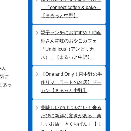
ェ「connect coffee & bake」
【まるっと中野】
親子ランチにおすすめ！助産
師さん常駐のおやこカフェ
「Umbilicus（アンビリカ
ス）」【まるっと中野】
込ん
【One and Only！東中野の手
気に
作りジェラートの名店】ドー
はあっ
カン【まるっと中野】
美味しいだけじゃない！来る
たびに新鮮な驚きがある、楽
しいお店「きくちぱん」【ま