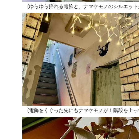
(ゆらゆら揺れる電飾と、ナマケモノのシルエット
(電飾をくぐった先にもナマケモノが！階段を上っ