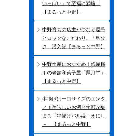
いっぱい』で至福に満腹！
【まるっと中野】
中野育ちの店主がつなぐ屋号
とロックなこだわり。「鳥ひ
さ」潜入記【まるっと中野】
中野土産におすすめ！鍋屋横
丁の老舗和菓子屋「鳳月堂」
【まるっと中野】
串揚げは一口サイズのエンタ
メ！美味しいお酒と笑顔が集
まる「串揚げバル縁－えにし
－」【まるっと中野】