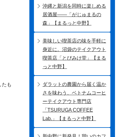
沖縄と新潟を同時に楽しめる
居酒屋――「がじゅまるの
森」【まるっと中野】
美味しい喫茶店の味を手軽に
身近に。沼袋のテイクアウト
喫茶店「とびみけ堂」【まる
っと中野】
ダラットの農園から届く温か
したも
さを味わう、ベトナムコーヒ
ーテイクアウト専門店
「TSURUGA COFFEE
Lab.」【まるっと中野】
新中野に新発見！憩いのカフ