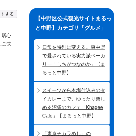
【中野区公式観光サイトまるっ
と中野】カテゴリ「グルメ」
、居心
んご夫
日常を特別に変える。東中野
で愛されている実力派ベーカ
リー「しちがつなのか」【ま
るっと中野】
スイーツから本場仕込みのタ
イカレーまで、ゆったり楽し
める沼袋のカフェ「Khagee
Cafe」【まるっと中野】
「東京チカラめし」の