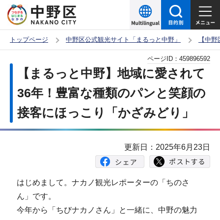
こ
の
ペ
トップページ
中野区公式観光サイト「まるっと中野」
【中野
ー
本
ページID：
459896592
ジ
文
【まるっと中野】地域に愛されて
の
こ
先
36年！豊富な種類のパンと笑顔の
こ
頭
接客にほっこり「かざみどり」
か
で
ら
す
更新日：2025年6月23日
はじめまして。ナカノ観光レポーターの「ちのさ
ん」です。
今年から「ちびナカノさん」と一緒に、中野の魅力