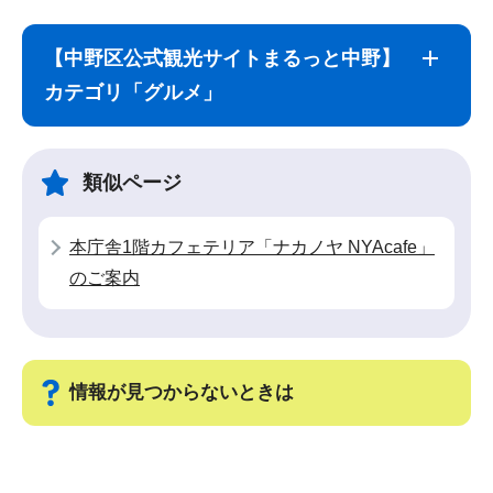
サ
本
ブ
文
【中野区公式観光サイトまるっと中野】
ナ
こ
カテゴリ「グルメ」
ビ
こ
ゲ
ま
ー
で
類似ページ
シ
ョ
本庁舎1階カフェテリア「ナカノヤ NYAcafe」
ン
のご案内
こ
こ
か
ら
情報が見つからないときは
サ