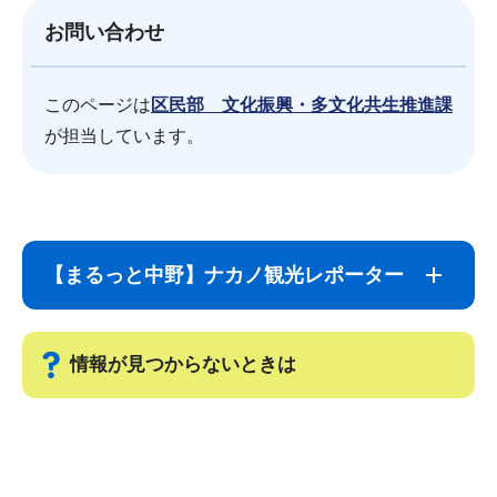
お問い合わせ
このページは
区民部 文化振興・多文化共生推進課
が担当しています。
サ
本
ブ
文
【まるっと中野】ナカノ観光レポーター
ナ
こ
ビ
こ
ゲ
ま
情報が見つからないときは
ー
で
シ
サ
ョ
ブ
ン