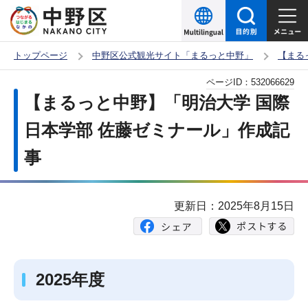
こ
の
ペ
トップページ
中野区公式観光サイト「まるっと中野」
【まる
ー
本
ページID：
532066629
ジ
文
【まるっと中野】「明治大学 国際
の
こ
先
日本学部 佐藤ゼミナール」作成記
こ
頭
事
か
で
ら
す
更新日：2025年8月15日
2025年度