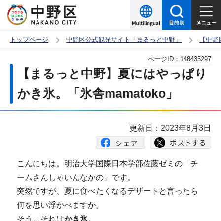
こ
の
ペ
トップページ
中野区公式観光サイト「まるっと中野」
【中野
ー
本
ページID：
148435297
ジ
文
【まるっと中野】夏にはやっぱり
の
こ
先
かき氷。「氷舎mamatoko」
こ
頭
か
で
ら
更新日：2023年8月3日
す
こんにちは。明治大学国際日本学部佐藤ゼミの「チ
ームさんしゃいんなかの」です。
突然ですが、夏に食べたくなるデザートと言ったら
何を思い浮かべますか。
そう…それは
かき氷。