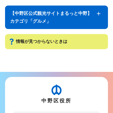
サ
本
ブ
文
【中野区公式観光サイトまるっと中野】
ナ
こ
カテゴリ「グルメ」
ビ
こ
ゲ
ま
ー
で
情報が見つからないときは
シ
ョ
サ
ン
ブ
こ
ナ
こ
ビ
か
ゲ
ら
ー
中野区役所
シ
ョ