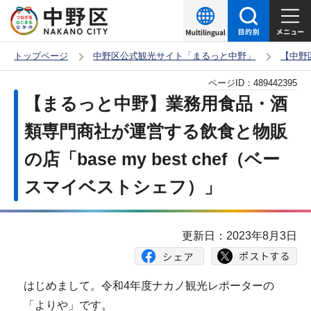
こ
の
ペ
トップページ
中野区公式観光サイト「まるっと中野」
【中野
ー
本
ページID：
489442395
ジ
文
【まるっと中野】業務用食品・酒
の
こ
先
類専門商社が運営する飲食と物販
こ
頭
の店「base my best chef（ベー
か
で
ら
スマイベストシェフ）」
す
更新日：2023年8月3日
はじめまして。令和4年度ナカノ観光レポーターの
「よりや」です。