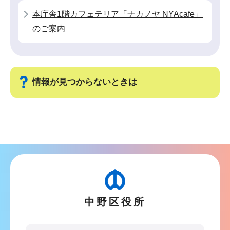
ョ
本庁舎1階カフェテリア「ナカノヤ NYAcafe」
ン
のご案内
こ
こ
か
ら
情報が見つからないときは
サ
ブ
ナ
ビ
ゲ
ー
中野区役所
シ
ョ
ン