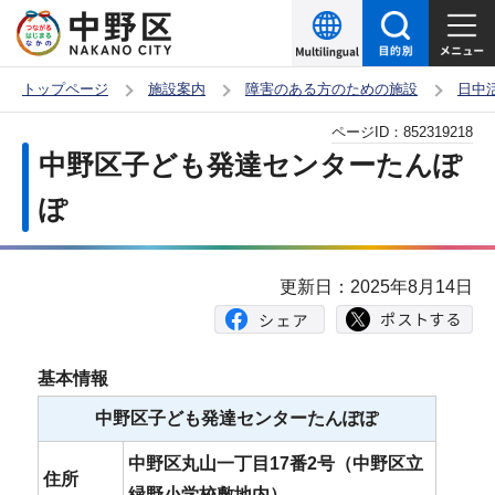
こ
の
ペ
トップページ
施設案内
障害のある方のための施設
日中
ー
本
ページID：
852319218
ジ
文
中野区子ども発達センターたんぽ
の
こ
先
ぽ
こ
頭
か
で
ら
更新日：2025年8月14日
す
基本情報
中野区子ども発達センターたんぽぽ
中野区丸山一丁目17番2号（中野区立
住所
緑野小学校敷地内）