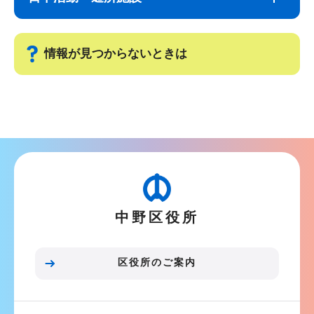
ナ
こ
ビ
こ
ゲ
ま
情報が見つからないときは
ー
で
シ
サ
ョ
ブ
ン
ナ
こ
ビ
こ
ゲ
か
ー
ら
中野区役所
シ
ョ
ン
区役所のご案内
こ
こ