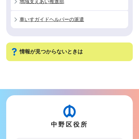
地域支えあい推進部
か
ら
車いすガイドヘルパーの派遣
情報が見つからないときは
サ
ブ
ナ
ビ
ゲ
ー
中野区役所
シ
ョ