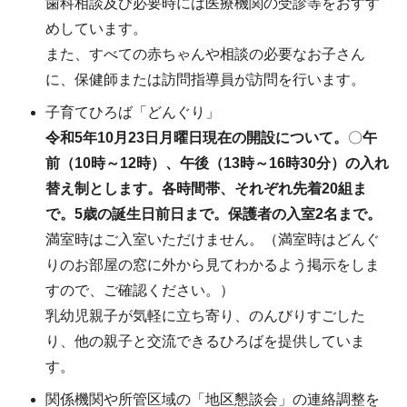
歯科相談及び必要時には医療機関の受診等をおすす
めしています。
また、すべての赤ちゃんや相談の必要なお子さん
に、保健師または訪問指導員が訪問を行います。
子育てひろば「どんぐり」
令和5
年10月23日月曜日現在の開設について。
〇
午
前（10時～12時）、午後（13時～16時30分）の入れ
替え制とします。各時間帯、それぞれ先着20組ま
で。5歳の誕生日前日まで。保護者の入室2名まで。
満室時はご入室いただけません。（満室時はどんぐ
りのお部屋の窓に外から見てわかるよう掲示をしま
すので、ご確認ください。）
乳幼児親子が気軽に立ち寄り、のんびりすごした
り、他の親子と交流できるひろばを提供していま
す。
関係機関や所管区域の「地区懇談会」の連絡調整を