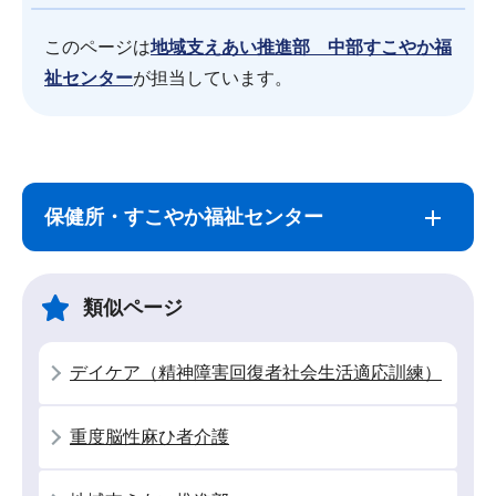
このページは
地域支えあい推進部 中部すこやか福
祉センター
が担当しています。
サ
本
ブ
文
保健所・すこやか福祉センター
ナ
こ
ビ
こ
ゲ
ま
類似ページ
ー
で
シ
デイケア（精神障害回復者社会生活適応訓練）
ョ
ン
重度脳性麻ひ者介護
こ
こ