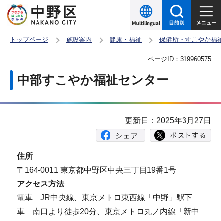
こ
の
ペ
トップページ
施設案内
健康・福祉
保健所・すこやか福
ー
本
ページID：
319960575
ジ
文
の
中部すこやか福祉センター
こ
先
こ
頭
か
で
更新日：2025年3月27日
ら
す
住所
〒164-0011 東京都中野区中央三丁目19番1号
アクセス方法
電車 JR中央線、東京メトロ東西線「中野」駅下
車 南口より徒歩20分、東京メトロ丸ノ内線「新中