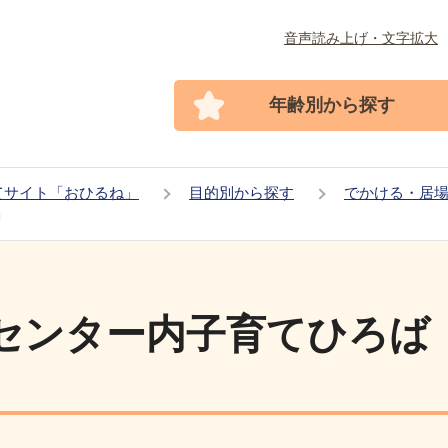
音声読み上げ・文字拡大
年齢別から探す
てサイト「おひるね」
目的別から探す
でかける・居
」
センター内子育てひろば