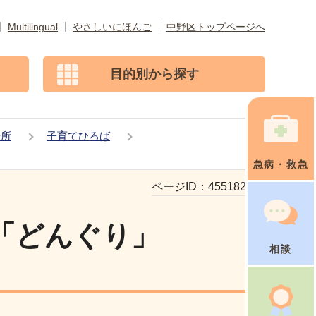
Multilingual
やさしいにほんご
中野区トップページへ
目的別から探す
場所
子育てひろば
急病・救急
ページID：
455182623
「どんぐり」
相談