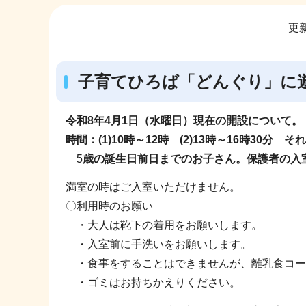
サ
更新
ブ
ナ
ビ
子育てひろば「どんぐり」に
ゲ
ー
令和8年4月1日（水曜日）現在の開設について。
シ
時間：(1)10時～12時 (2)13時～16時30分
ョ
5
歳の誕生日前日までのお子さん。保護者の入
ン
こ
満室の時はご入室いただけません。
こ
〇利用時のお願い
か
・大人は靴下の着用をお願いします。
ら
・入室前に手洗いをお願いします。
・食事をすることはできませんが、離乳食コー
・ゴミはお持ちかえりください。