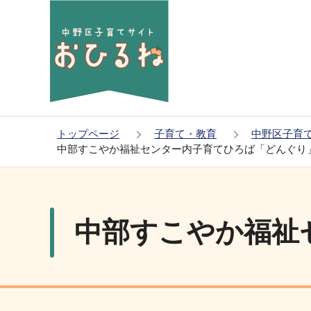
こ
の
ペ
ー
ジ
の
先
トップページ
子育て・教育
中野区子育
頭
中部すこやか福祉センター内子育てひろば「どんぐり
で
本
す
文
こ
中部すこやか福祉
こ
か
ら