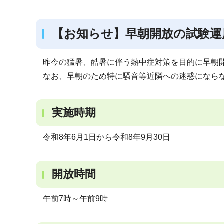
ブ
ナ
【お知らせ】早朝開放の試験運
ビ
ゲ
ー
昨今の猛暑、酷暑に伴う熱中症対策を目的に早朝
シ
なお、早朝のため特に騒音等近隣への迷惑になら
ョ
ン
実施時期
こ
こ
令和8年6月1日から令和8年9月30日
か
ら
開放時間
午前7時～午前9時