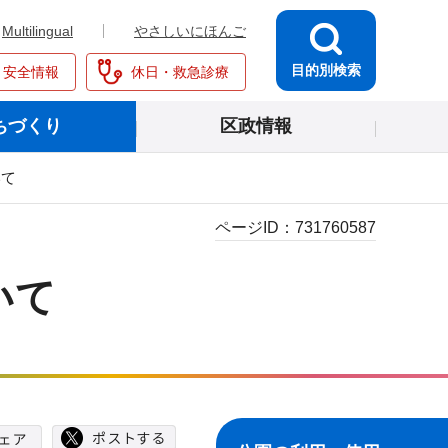
Multilingual
やさしいにほんご
目的別検索
・安全情報
休日・救急診療
ちづくり
区政情報
いて
ページID：
731760587
いて