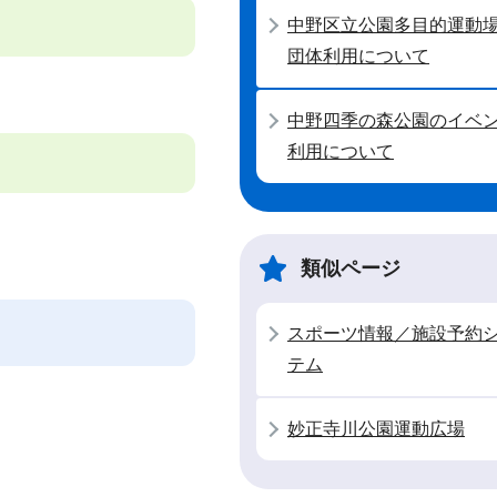
中野区立公園多目的運動
団体利用について
中野四季の森公園のイベ
利用について
類似ページ
スポーツ情報／施設予約
テム
。
妙正寺川公園運動広場