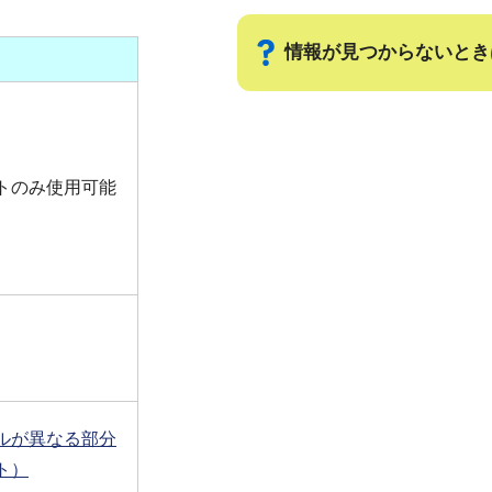
情報が見つからないとき
サ
ブ
トのみ使用可能
ナ
ビ
ゲ
ー
シ
ョ
ン
こ
こ
ルが異なる部分
ま
ト）