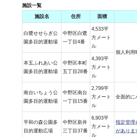
施設一覧
施設名
住所
面積
4,533平
白鷺せせらぎ公
中野区白鷺
方メート
園多目的運動場
一丁目4番
ル
個人利用
4,393平
本五ふれあい公
中野区本町
方メート
園多目的運動場
五丁目28番
ル
2,799平
南台いちょう公
中野区南台
方メート
全面的に
園多目的運動場
一丁目15番
ル
6,903平
平和の森公園多
中野区新井
指定管理
方メート
目的運動広場
三丁目37番
がありま
ル