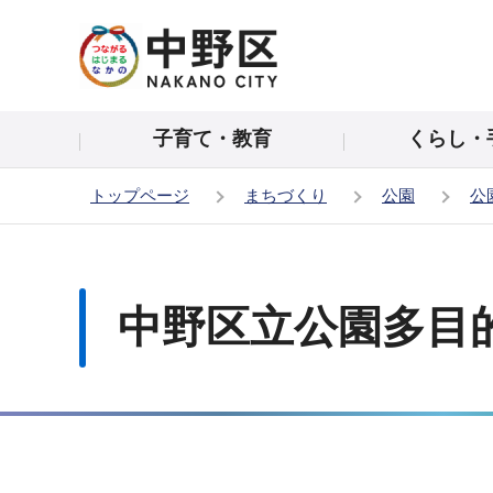
こ
の
ペ
ー
子育て・教育
くらし・
ジ
の
トップページ
まちづくり
公園
公
先
頭
本
で
文
す
こ
中野区立公園多目
こ
か
ら
サ