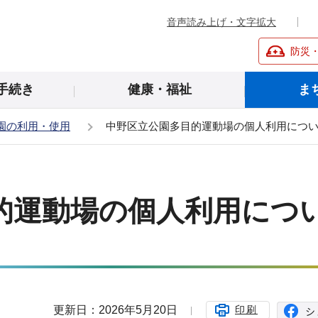
音声読み上げ・文字拡大
防災
手続き
健康・福祉
ま
園の利用・使用
中野区立公園多目的運動場の個人利用につ
的運動場の個人利用につ
更新日：2026年5月20日
印刷