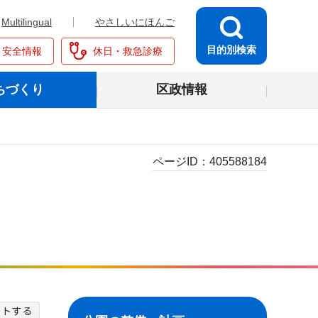
Multilingual
やさしいにほんご
目的別検索
・安全情報
休日・救急診療
ちづくり
区政情報
ページID：
405588184