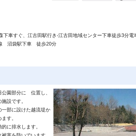
森下車すぐ、江古田駅行き-江古田地域センター下車徒歩3分電
線 沼袋駅下車 徒歩20分
田公園部分に 位置し、
の施設です。
の一部に設けた越流堤か
めます。
動的に排水します。
水被害を防いでいます。