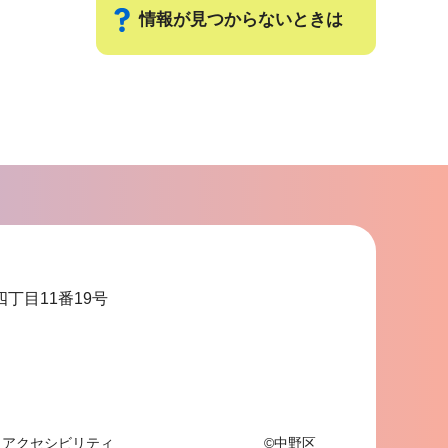
情報が見つからないときは
サ
ブ
ナ
ビ
ゲ
ー
シ
ョ
四丁目11番19号
ン
こ
こ
ま
で
アクセシビリティ
©中野区