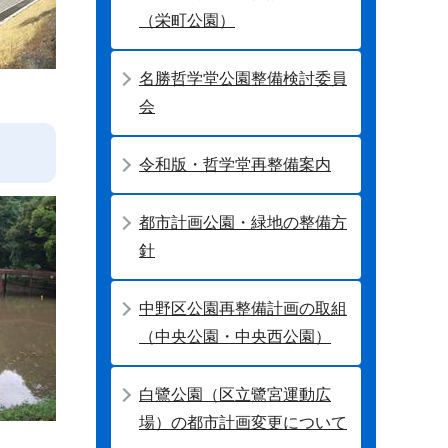
（栄町公園）
名勝哲学堂公園整備検討委員
会
令和版・哲学堂再整備案内
都市計画公園・緑地の整備方
針
中野区公園再整備計画の取組
（中央公園・中央西公園）
白鷺公園（区立鷺宮運動広
場）の都市計画変更について