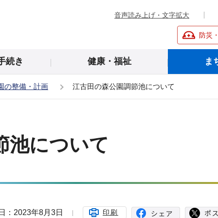
音声読み上げ・文字拡大
防災
手続き
健康・福祉
ま
園の整備・計画
江古田の森公園調節池について
節池について
日：2023年8月3日
印刷