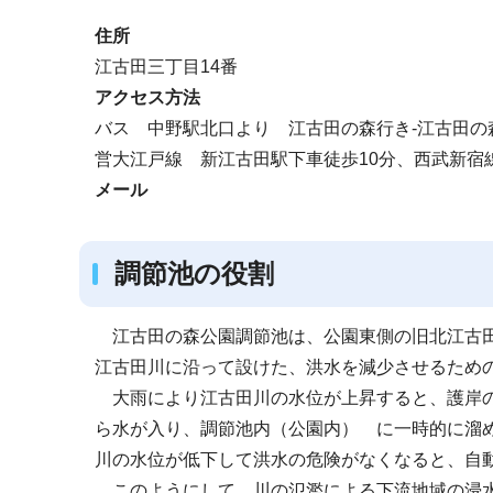
ブ
住所
ナ
江古田三丁目14番
ビ
アクセス方法
ゲ
バス 中野駅北口より 江古田の森行き-江古田の
ー
営大江戸線 新江古田駅下車徒歩10分、西武新宿
シ
メール
ョ
ン
こ
調節池の役割
こ
か
江古田の森公園調節池は、公園東側の旧北江古
ら
江古田川に沿って設けた、洪水を減少させるため
大雨により江古田川の水位が上昇すると、護岸
ら水が入り、調節池内（公園内） に一時的に溜
川の水位が低下して洪水の危険がなくなると、自
このようにして、川の氾濫による下流地域の浸