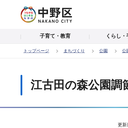
こ
の
ペ
ー
子育て・教育
くらし・
ジ
の
トップページ
まちづくり
公園
公
先
頭
本
で
文
す
こ
江古田の森公園調
こ
か
ら
サ
更新