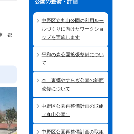
公園の整備・計画
中野区立丸山公園の利用ルー
ルづくりに向けたワークショ
車 都
ップを実施します
平和の森公園拡張整備につい
て
本二東郷やすらぎ公園の斜面
改修について
中野区公園再整備計画の取組
（丸山公園）
中野区公園再整備計画の取組