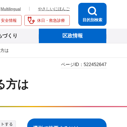
Multilingual
やさしいにほんご
目的別検索
・安全情報
休日・救急診療
ちづくり
区政情報
る方は
ページID：
522452647
る方は