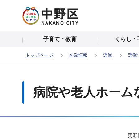
こ
の
ペ
ー
子育て・教育
くらし・
ジ
の
トップページ
区政情報
選挙
選挙
先
頭
本
で
文
す
こ
病院や老人ホーム
こ
か
ら
サ
更新