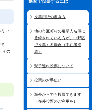
選挙で投票するには
投票用紙の書き方
きない
他の市区町村の選挙人名簿に
登録されている方が、中野区
だき、
で投票する場合（不在者投
。その
票）
親子連れ投票について
投票のお手伝い
海外からでも投票できます
（在外投票のご利用を）