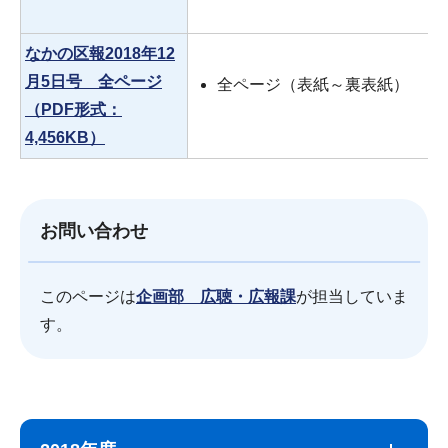
なかの区報2018年12
月5日号 全ページ
全ページ（表紙～裏表紙）
（PDF形式：
4,456KB）
お問い合わせ
このページは
企画部 広聴・広報課
が担当していま
す。
サ
本
ブ
文