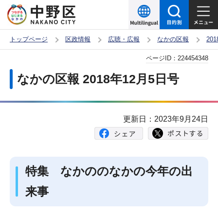
こ
の
ペ
トップページ
区政情報
広聴・広報
なかの区報
20
ー
本
ページID：
224454348
ジ
文
の
なかの区報 2018年12月5日号
こ
先
こ
頭
か
で
更新日：2023年9月24日
ら
す
特集 なかののなかの今年の出
来事