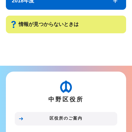
2018年度
ナ
こ
ビ
こ
ゲ
ま
情報が見つからないときは
ー
で
シ
サ
ョ
ブ
ン
ナ
こ
ビ
こ
ゲ
か
ー
ら
シ
中野区役所
ョ
ン
こ
区役所のご案内
こ