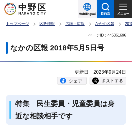
こ
の
ペ
トップページ
区政情報
広聴・広報
なかの区報
20
ー
本
ページID：
446361696
ジ
文
の
なかの区報 2018年5月5日号
こ
先
こ
頭
か
で
更新日：2023年9月24日
ら
す
特集 民生委員・児童委員は身
近な相談相手です