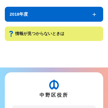
サ
本
ブ
文
2018年度
ナ
こ
ビ
こ
ゲ
ま
情報が見つからないときは
ー
で
シ
サ
ョ
ブ
ン
ナ
こ
ビ
こ
ゲ
か
ー
ら
シ
中野区役所
ョ
ン