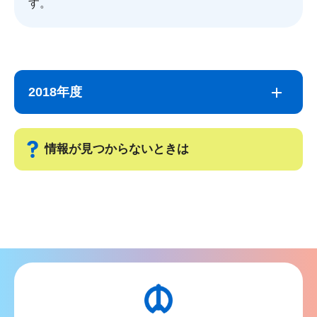
す。
サ
本
ブ
文
2018年度
ナ
こ
ビ
こ
ゲ
ま
情報が見つからないときは
ー
で
シ
サ
ョ
ブ
ン
ナ
こ
ビ
こ
ゲ
か
ー
ら
シ