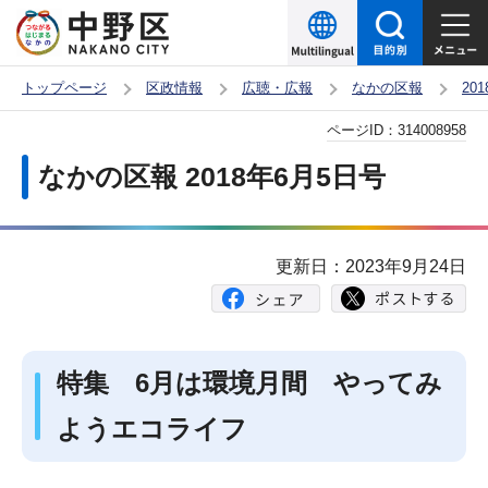
こ
の
ペ
トップページ
区政情報
広聴・広報
なかの区報
20
ー
本
ページID：
314008958
ジ
文
の
なかの区報 2018年6月5日号
こ
先
こ
頭
か
で
更新日：2023年9月24日
ら
す
特集 6月は環境月間 やってみ
ようエコライフ