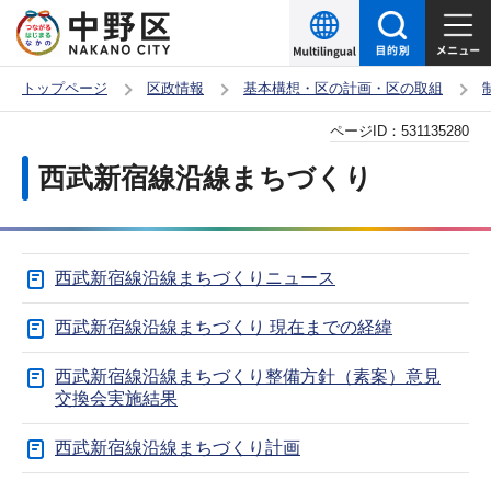
こ
の
ペ
トップページ
区政情報
基本構想・区の計画・区の取組
ー
本
ページID：
531135280
ジ
文
の
西武新宿線沿線まちづくり
こ
先
こ
頭
か
で
西武新宿線沿線まちづくりニュース
ら
す
西武新宿線沿線まちづくり 現在までの経緯
西武新宿線沿線まちづくり整備方針（素案）意見
交換会実施結果
西武新宿線沿線まちづくり計画