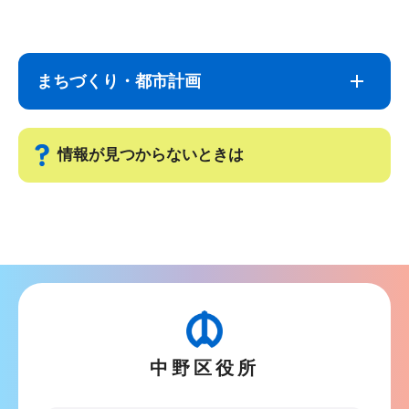
サ
本
ブ
文
ナ
こ
まちづくり・都市計画
ビ
こ
ゲ
ま
ー
で
情報が見つからないときは
シ
ョ
サ
ン
ブ
こ
ナ
こ
ビ
か
ゲ
ら
ー
中野区役所
シ
ョ