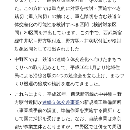
対策として、「踏切対策基本方針」を公表しまし
た。この方針では重点的に対策を検討・実施すべき
踏切（重点踏切）の抽出と、重点踏切を含む鉄道立
体交差化の可能性を検討すべき区間（検討対象区
間）20区間を抽出しています。この中で、西武新宿
線中井駅～野方駅付近、野方駅～井荻駅付近が検討
対象区間として抽出されました。
中野区では、鉄道の連続立体交差化へ向けたまちづ
くりへの取り組みとして、平成16年1月より地域住
民による沿線各駅の4つの勉強会を立ち上げ、まちづ
くり機運の醸成や検討を進めてきました。
これらにより、平成20年、西武新宿線の中井駅～野
方駅付近間が
連続立体交差事業
の新規着工準備箇所
（事業着手前の調査、準備作業を実施する箇所）と
して国に採択を受けました。なお、当該事業は東京
都が事業主体となりますが、中野区では併せて周辺