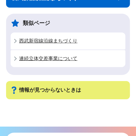
ナ
こ
ビ
こ
ゲ
ま
類似ページ
ー
で
シ
西武新宿線沿線まちづくり
ョ
ン
連続立体交差事業について
こ
こ
か
ら
情報が見つからないときは
サ
ブ
ナ
ビ