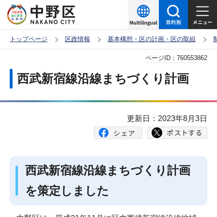
こ
の
ペ
トップページ
区政情報
基本構想・区の計画・区の取組
ー
本
ページID：
760553862
ジ
文
の
西武新宿線沿線まちづくり計画
こ
先
こ
頭
か
で
更新日：2023年8月3日
ら
す
西武新宿線沿線まちづくり計画
を策定しました