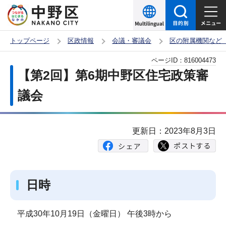
こ
の
ペ
トップページ
区政情報
会議・審議会
区の附属機関など
ー
本
ページID：
816004473
ジ
文
【第2回】第6期中野区住宅政策審
の
こ
先
議会
こ
頭
か
で
ら
更新日：2023年8月3日
す
日時
平成30年10月19日（金曜日） 午後3時から