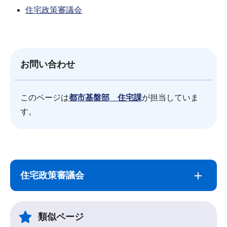
住宅政策審議会
お問い合わせ
このページは
都市基盤部 住宅課
が担当していま
す。
サ
本
ブ
文
住宅政策審議会
ナ
こ
ビ
こ
ゲ
ま
類似ページ