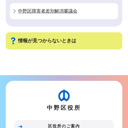
ー
で
シ
中野区障害者差別解消審議会
ョ
ン
こ
こ
情報が見つからないときは
か
ら
サ
ブ
ナ
ビ
ゲ
ー
中野区役所
シ
ョ
ン
区役所のご案内