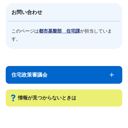
お問い合わせ
このページは
都市基盤部 住宅課
が担当していま
す。
サ
本
ブ
文
住宅政策審議会
ナ
こ
ビ
こ
ゲ
ま
情報が見つからないときは
ー
で
シ
サ
ョ
ブ