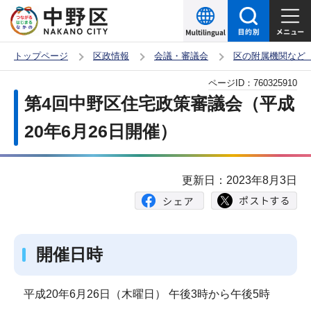
こ
の
ペ
トップページ
区政情報
会議・審議会
区の附属機関など
ー
本
ページID：
760325910
ジ
文
第4回中野区住宅政策審議会（平成
の
こ
先
20年6月26日開催）
こ
頭
か
で
ら
更新日：2023年8月3日
す
開催日時
平成20年6月26日（木曜日） 午後3時から午後5時