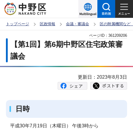
こ
の
ペ
トップページ
区政情報
会議・審議会
区の附属機関など
ー
本
ページID：
361209206
ジ
文
【第1回】第6期中野区住宅政策審
の
こ
先
議会
こ
頭
か
で
ら
更新日：2023年8月3日
す
日時
平成30年7月19日（木曜日） 午後3時から