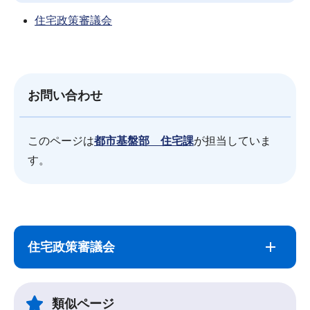
住宅政策審議会
お問い合わせ
このページは
都市基盤部 住宅課
が担当していま
す。
サ
本
ブ
文
住宅政策審議会
ナ
こ
ビ
こ
ゲ
ま
類似ページ