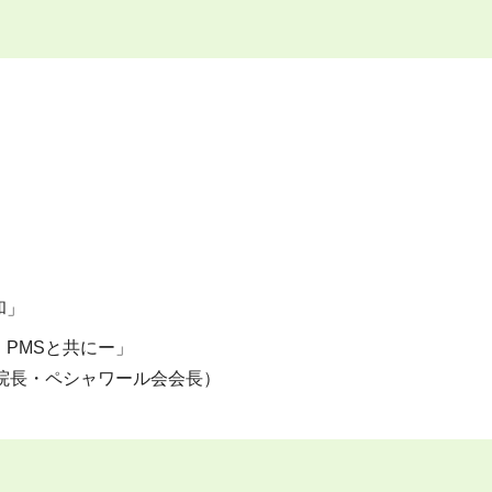
和」
PMSと共にー」
院長・ペシャワール会会長）