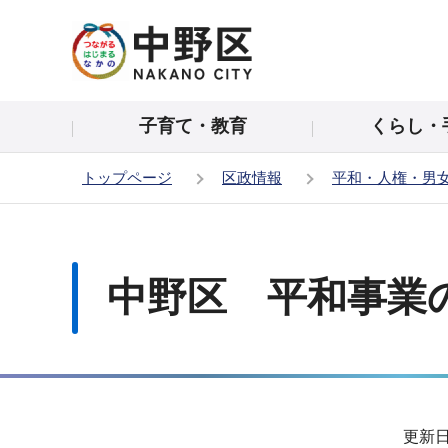
こ
の
ペ
ー
子育て・教育
くらし・
ジ
の
トップページ
区政情報
平和・人権・男
先
頭
本
で
文
す
こ
中野区 平和事業
こ
か
ら
サ
更新日