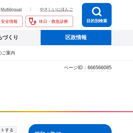
Multilingual
やさしいにほんご
目的別検索
・安全情報
休日・救急診療
ちづくり
区政情報
のご案内
ページID：
666566085