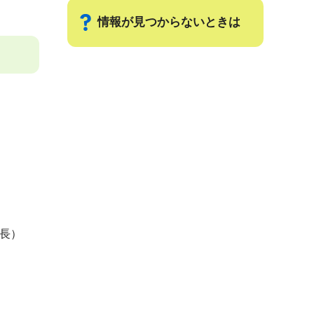
情報が見つからないときは
サ
ブ
ナ
ビ
ゲ
ー
シ
ョ
ン
事長）
こ
こ
ま
で