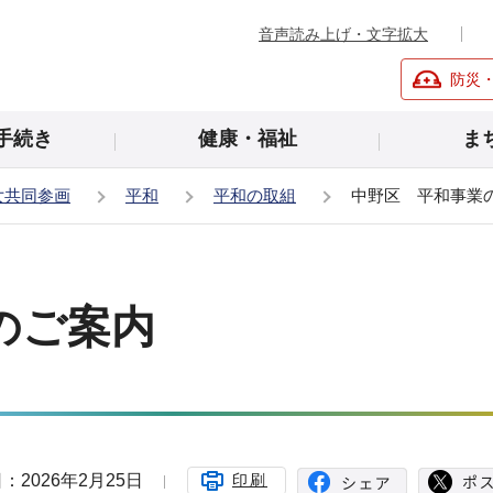
音声読み上げ・文字拡大
防災
手続き
健康・福祉
ま
女共同参画
平和
平和の取組
中野区 平和事業
のご案内
：2026年2月25日
印刷