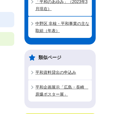
「平和のあゆみ」（2023年3
月現在）
中野区 非核・平和事業の主な
取組（年表）
類似ページ
平和資料貸出の申込み
平和企画展示「広島・長崎
原爆ポスター展」