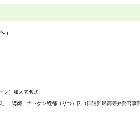
へ」
ワーク）加入署名式
和」 講師 ナッケン鯉都（りつ）氏（国連難民高等弁務官事