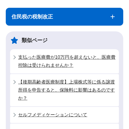
サ
本
ブ
文
住民税の税制改正
ナ
こ
ビ
こ
ゲ
ま
類似ページ
ー
で
シ
支払った医療費が10万円を超えないと、医療費
ョ
控除は受けられませんか？
ン
こ
【後期高齢者医療制度】上場株式等に係る譲渡
こ
所得を申告すると、保険料に影響はあるのです
か
か？
ら
セルフメディケーションについて