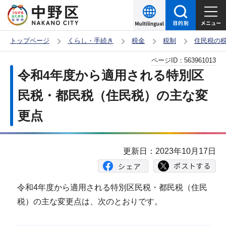
こ
の
ペ
トップページ
くらし・手続き
税金
税制
住民税の
ー
本
ページID：
563961013
ジ
文
令和4年度から適用される特別区
の
こ
先
民税・都民税（住民税）の主な変
こ
頭
更点
か
で
ら
す
更新日：2023年10月17日
令和4年度から適用される特別区民税・都民税（住民
税）の主な変更点は、次のとおりです。