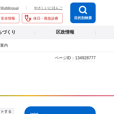
Multilingual
やさしいにほんご
目的別検索
・安全情報
休日・救急診療
ちづくり
区政情報
ご案内
ページID：
134928777