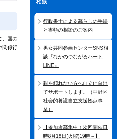
相談
行政書士による暮らしの手続
と書類の相談のご案内
て、国の
や関係行
男女共同参画センターSNS相
談『なかのつながるハート
LINE』
親を頼れない方へ自立に向け
てサポートします。（中野区
社会的養護自立支援拠点事
業）
【参加者募集中！次回開催日
時8月18日(火曜)19時～】