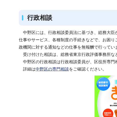
ブ
ナ
行政相談
ビ
ゲ
ー
中野区には、行政相談委員法に基づき、総務大臣か
シ
仕事やサービス、各種制度の手続きなどで、お困り
ョ
政機関に対する通知などの仕事を無報酬で行ってい
ン
受け付けた相談は、総務省東京行政評価事務所な
こ
中野区の行政相談は行政相談委員が、区役所専門
こ
詳細は
中野区の専門相談
をご確認ください。
か
ら