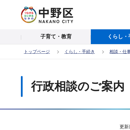
こ
の
ペ
ー
子育て・教育
くらし・
ジ
の
トップページ
くらし・手続き
相談・仕
先
頭
本
で
文
す
こ
行政相談のご案内
こ
か
ら
サ
更新