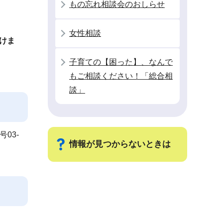
もの忘れ相談会のおしらせ
女性相談
けま
子育ての【困った】、なんで
もご相談ください！「総合相
談」
号03-
情報が見つからないときは
サ
ブ
ナ
ビ