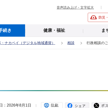
音声読み上げ・文字拡大
防災
手続き
健康・福祉
ま
事・ナカペイ（デジタル地域通貨）
相談
行政相談の
日：2026年8月1日
印刷