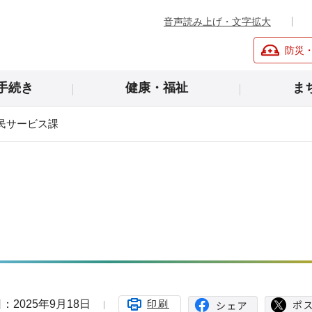
音声読み上げ・文字拡大
防災
手続き
健康・福祉
ま
民サービス課
：2025年9月18日
印刷