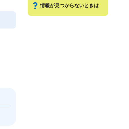
情報が見つからないときは
サ
ブ
ナ
ビ
ゲ
ー
シ
ョ
ン
こ
こ
ま
で