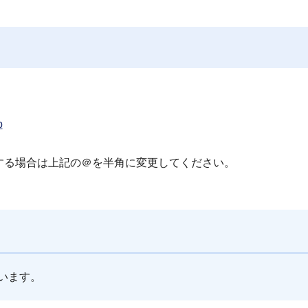
）
p
する場合は上記の＠を半角に変更してください。
います。