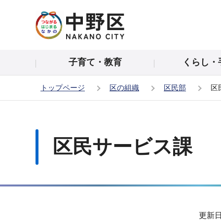
こ
の
ペ
ー
子育て・教育
くらし・
ジ
の
トップページ
区の組織
区民部
区
先
頭
本
で
文
す
こ
区民サービス課
こ
か
ら
サ
更新日