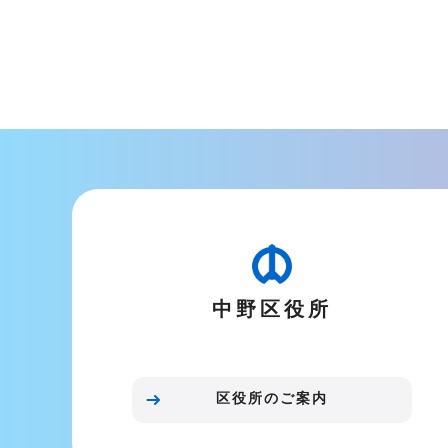
本
文
こ
こ
ま
で
中野区役所
区役所のご案内