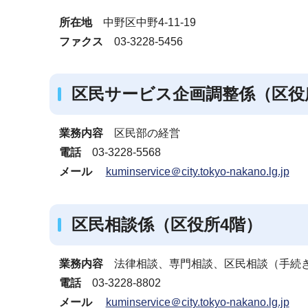
ブ
所在地
中野区中野4-11-19
ナ
ファクス
03-3228-5456
ビ
ゲ
ー
区民サービス企画調整係（区役
シ
ョ
業務内容
区民部の経営
ン
電話
03-3228-5568
こ
メール
kuminservice＠city.tokyo-nakano.lg.jp
こ
か
ら
区民相談係（区役所4階）
業務内容
法律相談、専門相談、区民相談（手続き
電話
03-3228-8802
メール
kuminservice＠city.tokyo-nakano.lg.jp