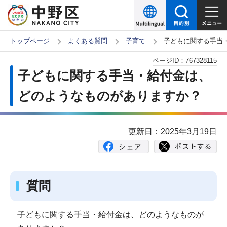
こ
の
ペ
トップページ
よくある質問
子育て
子どもに関する手当
ー
本
ページID：
767328115
ジ
文
子どもに関する手当・給付金は、
の
こ
先
どのようなものがありますか？
こ
頭
か
で
ら
更新日：2025年3月19日
す
質問
子どもに関する手当・給付金は、どのようなものが