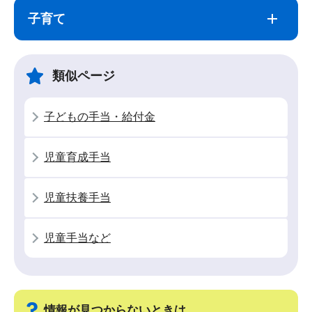
ブ
文
子育て
ナ
こ
ビ
こ
ゲ
ま
類似ページ
ー
で
シ
子どもの手当・給付金
ョ
ン
児童育成手当
こ
こ
児童扶養手当
か
ら
児童手当など
情報が見つからないときは