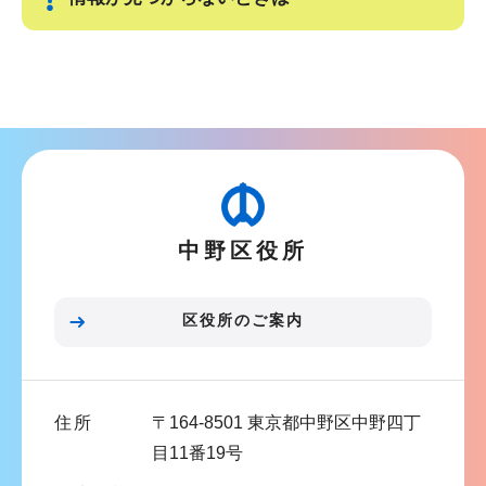
サ
ブ
ナ
ビ
ゲ
ー
中野区役所
シ
ョ
ン
区役所のご案内
こ
こ
ま
住所
〒164-8501 東京都中野区中野四丁
で
目11番19号