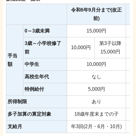
令和6年9月分まで(改正
令
前)
0～3歳未満
15,000円
1
3歳～小学校修了
第3子以降
10,000円
1
前
15,000円
手当
額
中学生
10,000円
1
高校生年代
なし
1
特例給付
5,000円
所得制限
あり
多子加算の算定対象
18歳年度末までの子
支給月
年3回(2月・6月・10月)