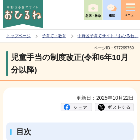
こ
の
メニュー
相談
急病・救急
ペ
ー
トップページ
子育て・教育
中野区子育てサイト「おひるね」
ジ
本
の
ページID：
977269759
文
児童手当の制度改正(令和6年10月
先
こ
頭
分以降)
こ
で
か
す
ら
更新日：2025年10月22日
目次