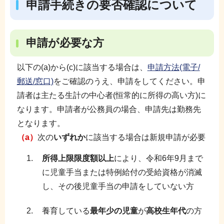
申請手続きの要否確認について
申請が必要な方
以下の(a)から(c)に該当する場合は、
申請方法(電子/
郵送/窓口)
をご確認のうえ、申請をしてください。申
請者は主たる生計の中心者(恒常的に所得の高い方)に
なります。申請者が公務員の場合、申請先は勤務先
となります。
（
a
）
次の
いずれか
に該当する場合は新規申請が必要
所得上限限度額以上
により、令和6年9月まで
に児童手当または特例給付の受給資格が消滅
し、その後児童手当の申請をしていない方
養育している
最年少の児童
が
高校生年代
の方