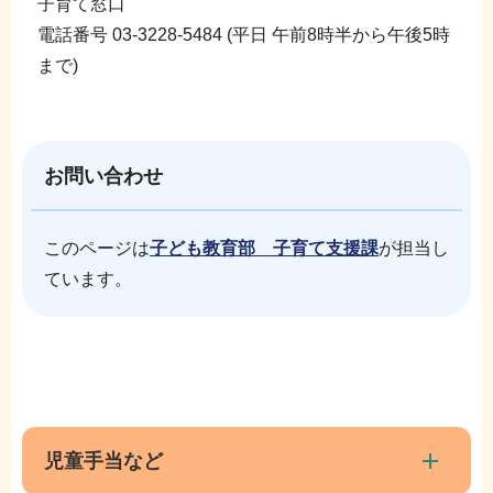
子育て窓口
電話番号 03-3228-5484 (平日 午前8時半から午後5時
まで)
お問い合わせ
このページは
子ども教育部 子育て支援課
が担当し
ています。
本
サ
文
ブ
こ
ナ
児童手当など
こ
ビ