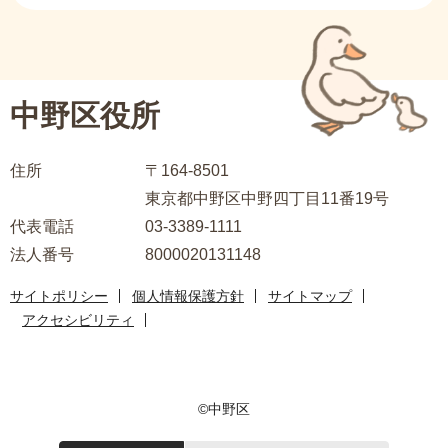
サ
ブ
ナ
ビ
中野区役所
ゲ
ー
住所
〒164-8501
シ
東京都中野区中野四丁目11番19号
ョ
代表電話
03-3389-1111
ン
法人番号
8000020131148
こ
こ
サイトポリシー
個人情報保護方針
サイトマップ
ま
アクセシビリティ
で
©中野区