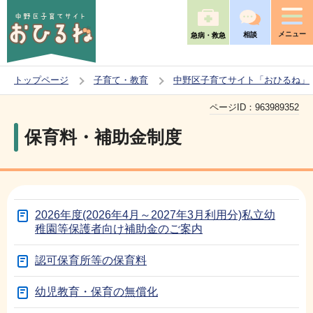
こ
の
メニュー
相談
急病・救急
ペ
ー
トップページ
子育て・教育
中野区子育てサイト「おひるね」
ジ
本
の
ページID：
963989352
文
先
保育料・補助金制度
こ
頭
こ
で
か
す
ら
2026年度(2026年4月～2027年3月利用分)私立幼
稚園等保護者向け補助金のご案内
認可保育所等の保育料
幼児教育・保育の無償化