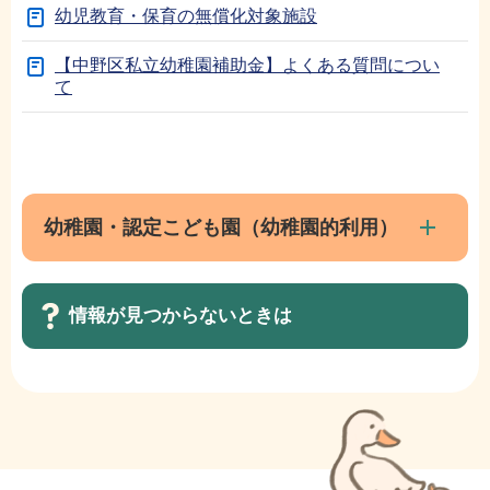
幼児教育・保育の無償化対象施設
【中野区私立幼稚園補助金】よくある質問につい
て
本
サ
文
ブ
こ
ナ
幼稚園・認定こども園（幼稚園的利用）
こ
ビ
ま
ゲ
で
情報が見つからないときは
ー
シ
ョ
サ
ン
ブ
こ
ナ
こ
ビ